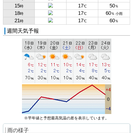
15
17
50
時
℃
％
18
17
60
時
℃
％ 小雨
21
17
60
時
℃
％
週間天気予報
※平年値と予想最高気温の差を表示しています。
雨の様子