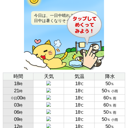
今日は、一日中晴れるでしょう。
日中は暑くなりそうです。
時間
天気
気温
降水
18
18
50
時
℃
％
21
18
50
時
℃
％ 小雨
○
00
18
60
日
時
℃
％ 雨
03
18
60
時
℃
％ 雨
06
18
50
時
℃
％ 雨
09
18
50
時
℃
％ 小雨
12
18
50
時
℃
％