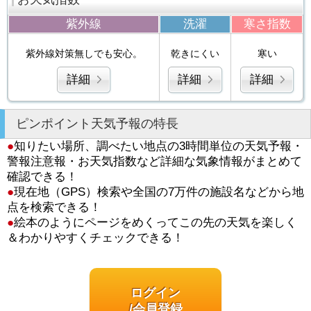
紫外線
洗濯
寒さ指数
紫外線対策無しでも安心。
乾きにくい
寒い
詳細
詳細
詳細
ピンポイント天気予報の特長
●
知りたい場所、調べたい地点の3時間単位の天気予報・
警報注意報・お天気指数など詳細な気象情報がまとめて
確認できる！
●
現在地（GPS）検索や全国の7万件の施設名などから地
点を検索できる！
●
絵本のようにページをめくってこの先の天気を楽しく
＆わかりやすくチェックできる！
ログイン
/会員登録