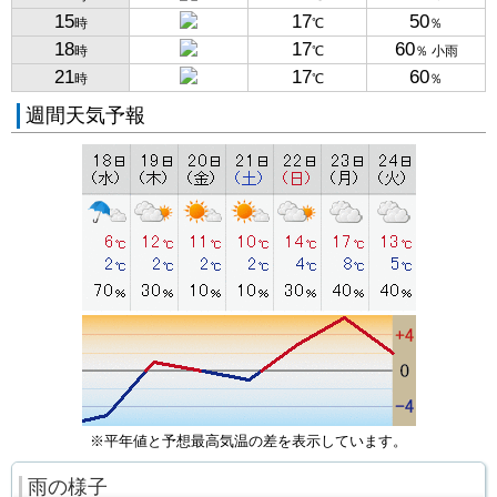
15
17
50
時
℃
％
18
17
60
時
℃
％ 小雨
21
17
60
時
℃
％
週間天気予報
※平年値と予想最高気温の差を表示しています。
雨の様子