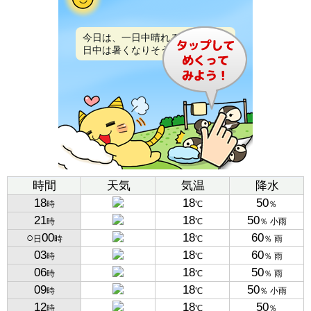
今日は、一日中晴れるでしょう。
日中は暑くなりそうです。
時間
天気
気温
降水
18
18
50
時
℃
％
21
18
50
時
℃
％ 小雨
○
00
18
60
日
時
℃
％ 雨
03
18
60
時
℃
％ 雨
06
18
50
時
℃
％ 雨
09
18
50
時
℃
％ 小雨
12
18
50
時
℃
％