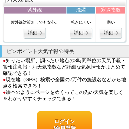
紫外線
洗濯
寒さ指数
紫外線対策無しでも安心。
乾きにくい
寒い
詳細
詳細
詳細
ピンポイント天気予報の特長
●
知りたい場所、調べたい地点の3時間単位の天気予報・
警報注意報・お天気指数など詳細な気象情報がまとめて
確認できる！
●
現在地（GPS）検索や全国の7万件の施設名などから地
点を検索できる！
●
絵本のようにページをめくってこの先の天気を楽しく
＆わかりやすくチェックできる！
ログイン
/会員登録