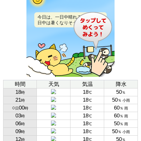
今日は、一日中晴れるでしょう。
日中は暑くなりそうです。
時間
天気
気温
降水
18
18
50
時
℃
％
21
18
50
時
℃
％ 小雨
○
00
18
60
日
時
℃
％ 雨
03
18
60
時
℃
％ 雨
06
18
50
時
℃
％ 雨
09
18
50
時
℃
％ 小雨
12
18
50
時
℃
％