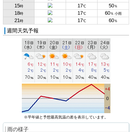
15
17
50
時
℃
％
18
17
60
時
℃
％ 小雨
21
17
60
時
℃
％
週間天気予報
※平年値と予想最高気温の差を表示しています。
雨の様子