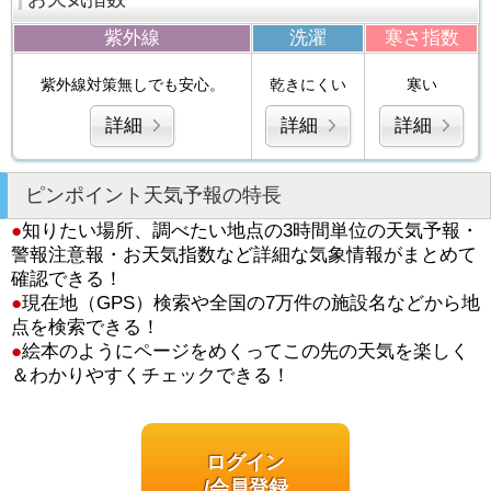
紫外線
洗濯
寒さ指数
紫外線対策無しでも安心。
乾きにくい
寒い
詳細
詳細
詳細
ピンポイント天気予報の特長
●
知りたい場所、調べたい地点の3時間単位の天気予報・
警報注意報・お天気指数など詳細な気象情報がまとめて
確認できる！
●
現在地（GPS）検索や全国の7万件の施設名などから地
点を検索できる！
●
絵本のようにページをめくってこの先の天気を楽しく
＆わかりやすくチェックできる！
ログイン
/会員登録