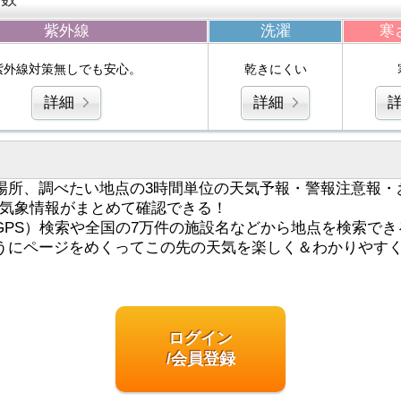
紫外線
洗濯
寒
紫外線対策無しでも安心。
乾きにくい
詳細
詳細
場所、調べたい地点の3時間単位の天気予報・警報注意報・
気象情報がまとめて確認できる！
GPS）検索や全国の7万件の施設名などから地点を検索でき
うにページをめくってこの先の天気を楽しく＆わかりやす
ログイン
/会員登録