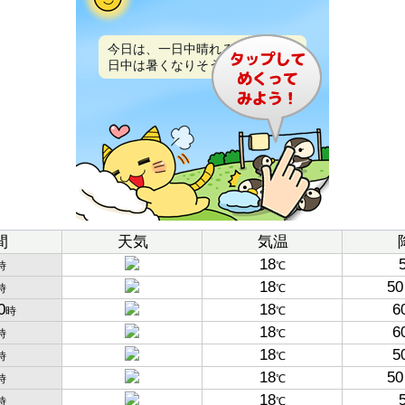
今日は、一日中晴れるでしょう。
日中は暑くなりそうです。
間
天気
気温
18
時
℃
18
50
時
℃
0
18
6
時
℃
18
6
時
℃
18
5
時
℃
18
50
時
℃
18
時
℃