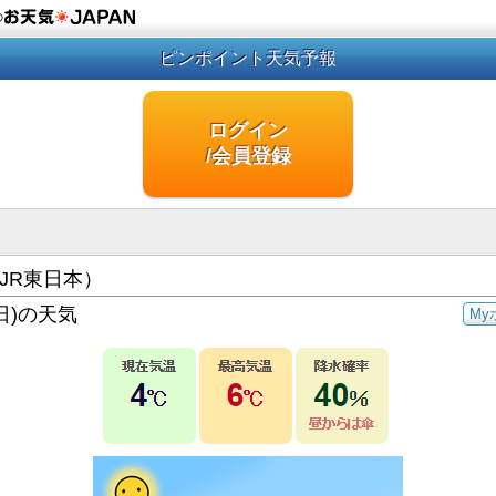
の
ピンポイント天気予報
ログイン
/会員登録
JR東日本）
日)の天気
My