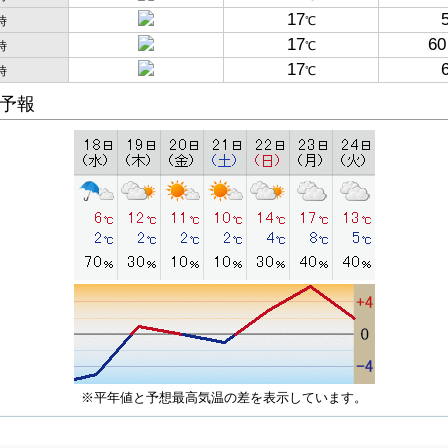
17
時
℃
17
60
時
℃
17
時
℃
予報
※平年値と予想最高気温の差を表示しています。
子