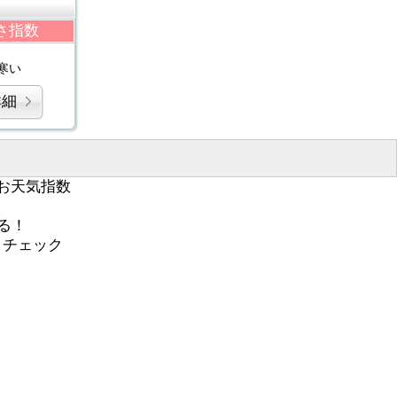
さ指数
寒い
詳細
お天気指数
る！
くチェック