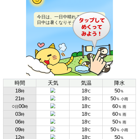
今日は、一日中晴れるでしょう。
日中は暑くなりそうです。
時間
天気
気温
降水
18
18
50
時
℃
％
21
18
50
時
℃
％ 小雨
○
00
18
60
日
時
℃
％ 雨
03
18
60
時
℃
％ 雨
06
18
50
時
℃
％ 雨
09
18
50
時
℃
％ 小雨
12
18
50
時
℃
％