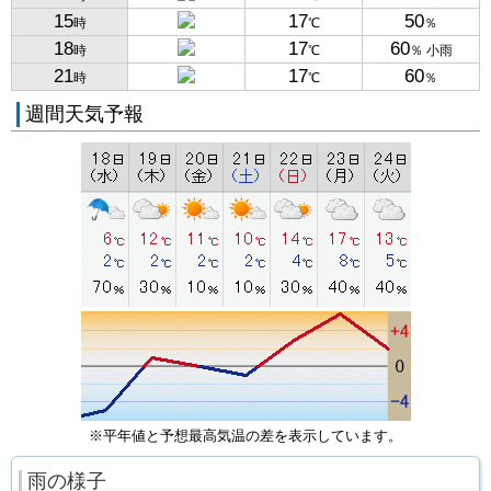
15
17
50
時
℃
％
18
17
60
時
℃
％ 小雨
21
17
60
時
℃
％
週間天気予報
※平年値と予想最高気温の差を表示しています。
雨の様子