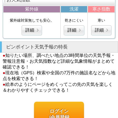
紫外線
洗濯
寒さ指数
紫外線対策無しでも安心。
乾きにくい
寒い
詳細
詳細
詳細
ピンポイント天気予報の特長
●
知りたい場所、調べたい地点の3時間単位の天気予報・
警報注意報・お天気指数など詳細な気象情報がまとめて
確認できる！
●
現在地（GPS）検索や全国の7万件の施設名などから地
点を検索できる！
●
絵本のようにページをめくってこの先の天気を楽しく
＆わかりやすくチェックできる！
ログイン
/会員登録