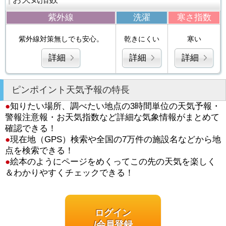
紫外線
洗濯
寒さ指数
紫外線対策無しでも安心。
乾きにくい
寒い
詳細
詳細
詳細
ピンポイント天気予報の特長
●
知りたい場所、調べたい地点の3時間単位の天気予報・
警報注意報・お天気指数など詳細な気象情報がまとめて
確認できる！
●
現在地（GPS）検索や全国の7万件の施設名などから地
点を検索できる！
●
絵本のようにページをめくってこの先の天気を楽しく
＆わかりやすくチェックできる！
ログイン
/会員登録