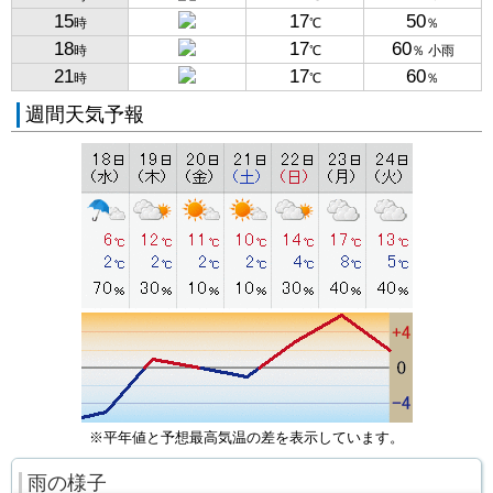
15
17
50
時
℃
％
18
17
60
時
℃
％ 小雨
21
17
60
時
℃
％
週間天気予報
※平年値と予想最高気温の差を表示しています。
雨の様子