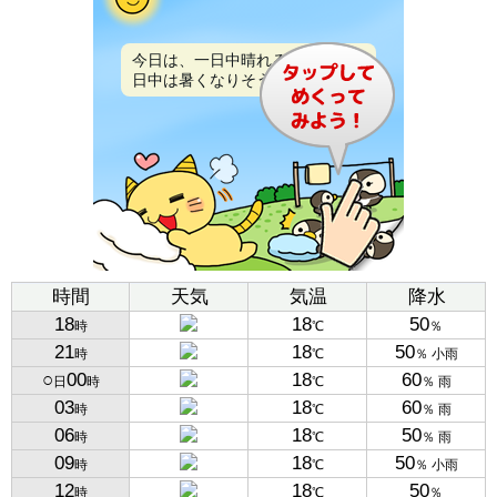
今日は、一日中晴れるでしょう。
日中は暑くなりそうです。
時間
天気
気温
降水
18
18
50
時
℃
％
21
18
50
時
℃
％ 小雨
○
00
18
60
日
時
℃
％ 雨
03
18
60
時
℃
％ 雨
06
18
50
時
℃
％ 雨
09
18
50
時
℃
％ 小雨
12
18
50
時
℃
％