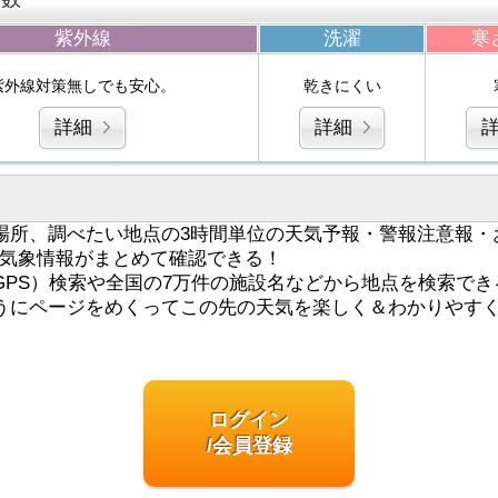
紫外線
洗濯
寒
紫外線対策無しでも安心。
乾きにくい
詳細
詳細
場所、調べたい地点の3時間単位の天気予報・警報注意報・
気象情報がまとめて確認できる！
GPS）検索や全国の7万件の施設名などから地点を検索でき
うにページをめくってこの先の天気を楽しく＆わかりやす
ログイン
/会員登録