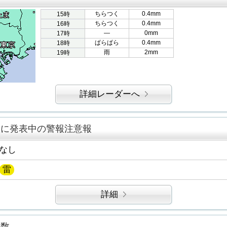
ちらつく
0.4mm
15時
ちらつく
0.4mm
16時
―
0mm
17時
ぱらぱら
0.4mm
18時
雨
2mm
19時
詳細レーダーへ
区に発表中の警報注意報
なし
雷
詳細
指数