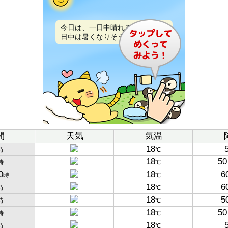
今日は、一日中晴れるでしょう。
日中は暑くなりそうです。
間
天気
気温
18
時
℃
18
50
時
℃
0
18
6
時
℃
18
6
時
℃
18
5
時
℃
18
50
時
℃
18
時
℃