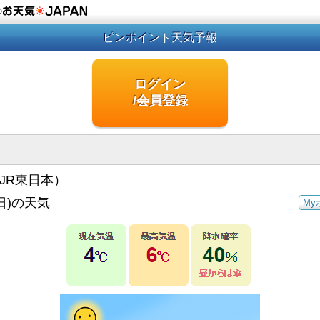
の
ピンポイント天気予報
ログイン
/会員登録
JR東日本）
日)の天気
My