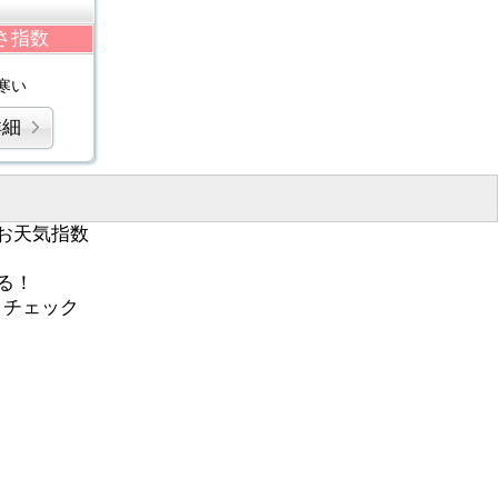
さ指数
寒い
詳細
お天気指数
る！
くチェック