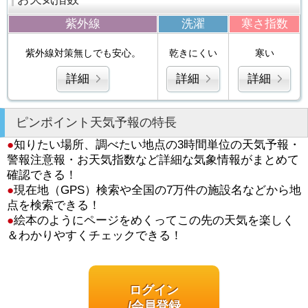
紫外線
洗濯
寒さ指数
紫外線対策無しでも安心。
乾きにくい
寒い
詳細
詳細
詳細
ピンポイント天気予報の特長
●
知りたい場所、調べたい地点の3時間単位の天気予報・
警報注意報・お天気指数など詳細な気象情報がまとめて
確認できる！
●
現在地（GPS）検索や全国の7万件の施設名などから地
点を検索できる！
●
絵本のようにページをめくってこの先の天気を楽しく
＆わかりやすくチェックできる！
ログイン
/会員登録