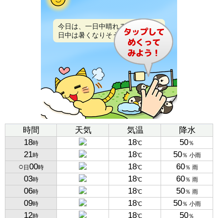
今日は、一日中晴れるでしょう。
日中は暑くなりそうです。
時間
天気
気温
降水
18
18
50
時
℃
％
21
18
50
時
℃
％ 小雨
○
00
18
60
日
時
℃
％ 雨
03
18
60
時
℃
％ 雨
06
18
50
時
℃
％ 雨
09
18
50
時
℃
％ 小雨
12
18
50
時
℃
％