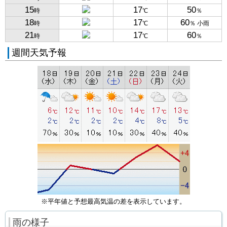
15
17
50
時
℃
％
18
17
60
時
℃
％ 小雨
21
17
60
時
℃
％
週間天気予報
※平年値と予想最高気温の差を表示しています。
雨の様子