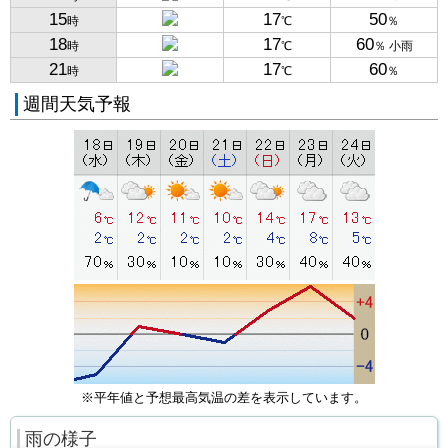
15
17
50
時
℃
％
18
17
60
時
℃
％ 小雨
21
17
60
時
℃
％
週間天気予報
※平年値と予想最高気温の差を表示しています。
雨の様子