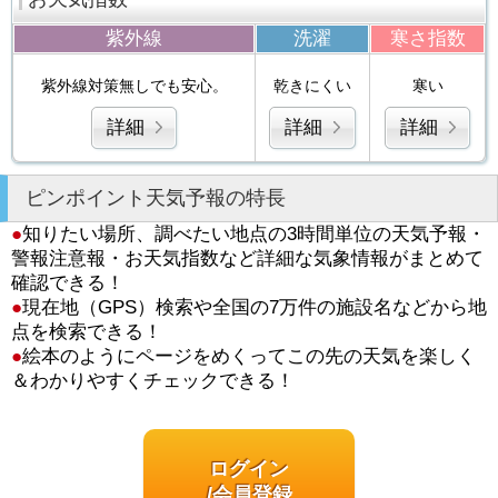
紫外線
洗濯
寒さ指数
紫外線対策無しでも安心。
乾きにくい
寒い
詳細
詳細
詳細
ピンポイント天気予報の特長
●
知りたい場所、調べたい地点の3時間単位の天気予報・
警報注意報・お天気指数など詳細な気象情報がまとめて
確認できる！
●
現在地（GPS）検索や全国の7万件の施設名などから地
点を検索できる！
●
絵本のようにページをめくってこの先の天気を楽しく
＆わかりやすくチェックできる！
ログイン
/会員登録