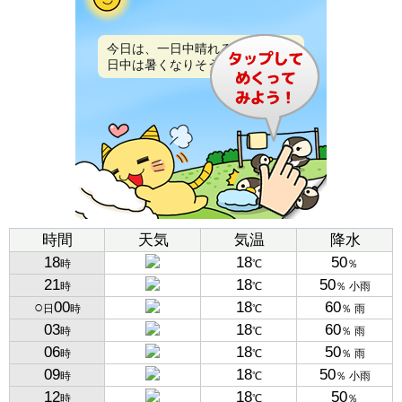
今日は、一日中晴れるでしょう。
日中は暑くなりそうです。
時間
天気
気温
降水
18
18
50
時
℃
％
21
18
50
時
℃
％ 小雨
○
00
18
60
日
時
℃
％ 雨
03
18
60
時
℃
％ 雨
06
18
50
時
℃
％ 雨
09
18
50
時
℃
％ 小雨
12
18
50
時
℃
％