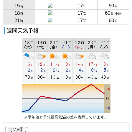
15
17
50
時
℃
％
18
17
60
時
℃
％ 小雨
21
17
60
時
℃
％
週間天気予報
※平年値と予想最高気温の差を表示しています。
雨の様子