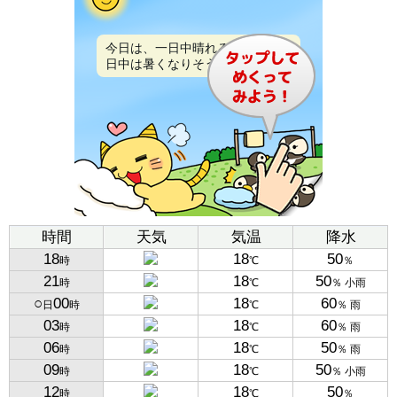
今日は、一日中晴れるでしょう。
日中は暑くなりそうです。
時間
天気
気温
降水
18
18
50
時
℃
％
21
18
50
時
℃
％ 小雨
○
00
18
60
日
時
℃
％ 雨
03
18
60
時
℃
％ 雨
06
18
50
時
℃
％ 雨
09
18
50
時
℃
％ 小雨
12
18
50
時
℃
％