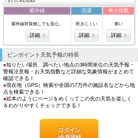
紫外線
洗濯
寒さ指数
紫外線対策無しでも安心。
乾きにくい
寒い
詳細
詳細
詳細
ピンポイント天気予報の特長
●
知りたい場所、調べたい地点の3時間単位の天気予報・
警報注意報・お天気指数など詳細な気象情報がまとめて
確認できる！
●
現在地（GPS）検索や全国の7万件の施設名などから地
点を検索できる！
●
絵本のようにページをめくってこの先の天気を楽しく
＆わかりやすくチェックできる！
ログイン
/会員登録