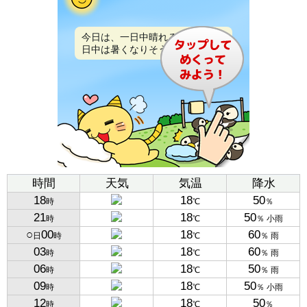
今日は、一日中晴れるでしょう。
日中は暑くなりそうです。
時間
天気
気温
降水
18
18
50
時
℃
％
21
18
50
時
℃
％ 小雨
○
00
18
60
日
時
℃
％ 雨
03
18
60
時
℃
％ 雨
06
18
50
時
℃
％ 雨
09
18
50
時
℃
％ 小雨
12
18
50
時
℃
％