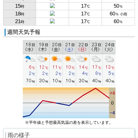
15
17
50
時
℃
％
18
17
60
時
℃
％ 小雨
21
17
60
時
℃
％
週間天気予報
※平年値と予想最高気温の差を表示しています。
雨の様子