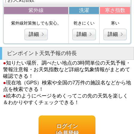
紫外線
洗濯
寒さ指数
紫外線対策無しでも安心。
乾きにくい
寒い
詳細
詳細
詳細
ピンポイント天気予報の特長
●
知りたい場所、調べたい地点の3時間単位の天気予報・
警報注意報・お天気指数など詳細な気象情報がまとめて
確認できる！
●
現在地（GPS）検索や全国の7万件の施設名などから地
点を検索できる！
●
絵本のようにページをめくってこの先の天気を楽しく
＆わかりやすくチェックできる！
ログイン
/会員登録