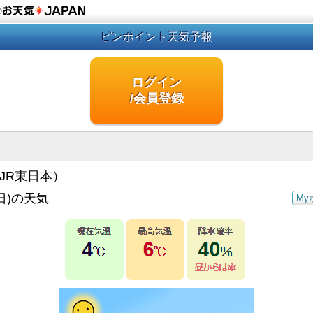
の
ピンポイント天気予報
ログイン
/会員登録
JR東日本）
日)の天気
My