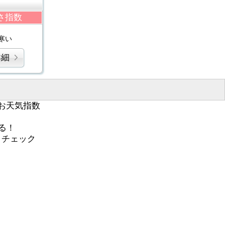
さ指数
寒い
詳細
お天気指数
る！
くチェック