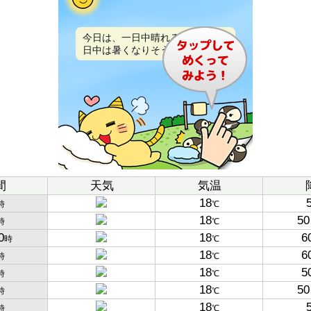
今日は、一日中晴れるでしょう。
日中は暑くなりそうです。
間
天気
気温
18
時
℃
18
50
時
℃
0
18
6
時
℃
18
6
時
℃
18
5
時
℃
18
50
時
℃
18
時
℃