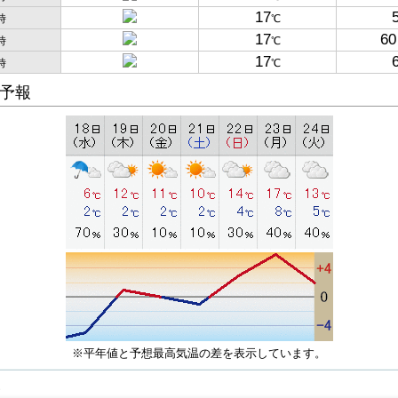
17
時
℃
17
60
時
℃
17
時
℃
予報
※平年値と予想最高気温の差を表示しています。
子