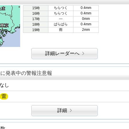
ちらつく
0.4mm
15時
ちらつく
0.4mm
16時
―
0mm
17時
ぱらぱら
0.4mm
18時
雨
2mm
19時
詳細レーダーへ
区に発表中の警報注意報
なし
雷
詳細
指数