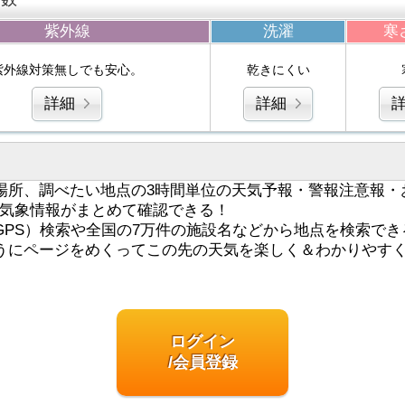
紫外線
洗濯
寒
紫外線対策無しでも安心。
乾きにくい
詳細
詳細
場所、調べたい地点の3時間単位の天気予報・警報注意報・
気象情報がまとめて確認できる！
GPS）検索や全国の7万件の施設名などから地点を検索でき
うにページをめくってこの先の天気を楽しく＆わかりやす
ログイン
/会員登録