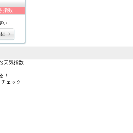
さ指数
寒い
詳細
お天気指数
る！
くチェック