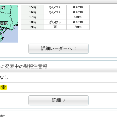
ちらつく
0.4mm
15時
ちらつく
0.4mm
16時
―
0mm
17時
ぱらぱら
0.4mm
18時
雨
2mm
19時
詳細レーダーへ
区に発表中の警報注意報
なし
雷
詳細
指数