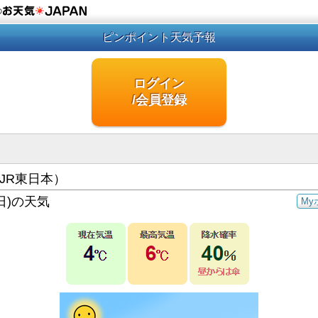
の
ピンポイント天気予報
ログイン
/会員登録
JR東日本）
日)の天気
My