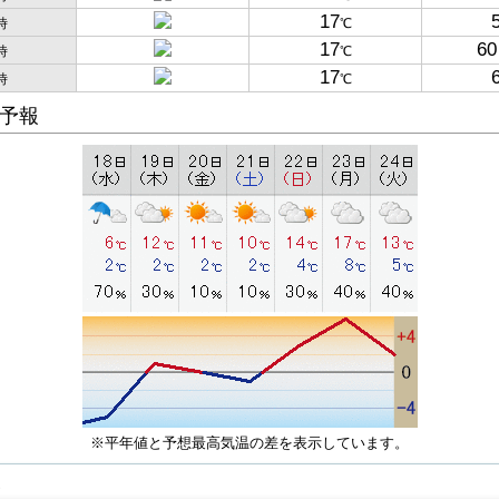
17
時
℃
17
60
時
℃
17
時
℃
予報
※平年値と予想最高気温の差を表示しています。
子