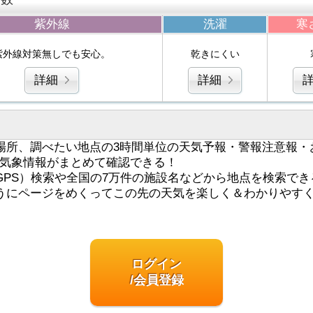
紫外線
洗濯
寒
紫外線対策無しでも安心。
乾きにくい
詳細
詳細
場所、調べたい地点の3時間単位の天気予報・警報注意報・
気象情報がまとめて確認できる！
GPS）検索や全国の7万件の施設名などから地点を検索でき
うにページをめくってこの先の天気を楽しく＆わかりやす
ログイン
/会員登録