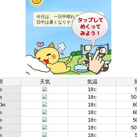
今日は、一日中晴れるでしょう。
日中は暑くなりそうです。
間
天気
気温
18
時
℃
18
50
時
℃
0
18
6
時
℃
18
6
時
℃
18
5
時
℃
18
50
時
℃
18
時
℃