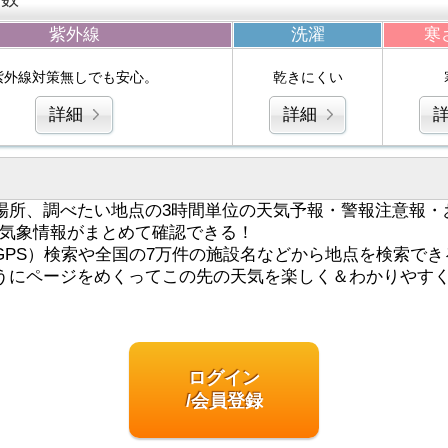
紫外線
洗濯
寒
紫外線対策無しでも安心。
乾きにくい
詳細
詳細
場所、調べたい地点の3時間単位の天気予報・警報注意報・
気象情報がまとめて確認できる！
GPS）検索や全国の7万件の施設名などから地点を検索でき
うにページをめくってこの先の天気を楽しく＆わかりやす
ログイン
/会員登録