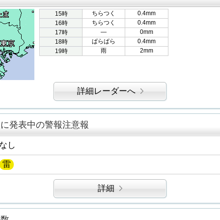
ちらつく
0.4mm
15時
ちらつく
0.4mm
16時
―
0mm
17時
ぱらぱら
0.4mm
18時
雨
2mm
19時
詳細レーダーへ
区に発表中の警報注意報
なし
雷
詳細
指数