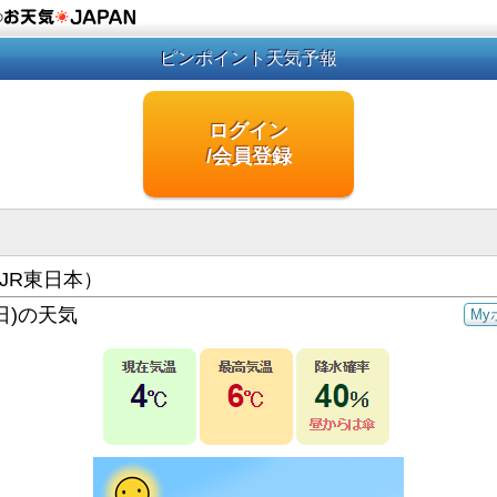
の
ピンポイント天気予報
ログイン
/会員登録
JR東日本）
日)の天気
My