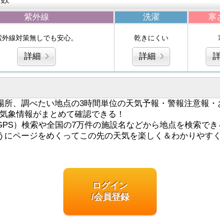
紫外線
洗濯
寒
紫外線対策無しでも安心。
乾きにくい
詳細
詳細
場所、調べたい地点の3時間単位の天気予報・警報注意報・
気象情報がまとめて確認できる！
GPS）検索や全国の7万件の施設名などから地点を検索でき
うにページをめくってこの先の天気を楽しく＆わかりやす
ログイン
/会員登録