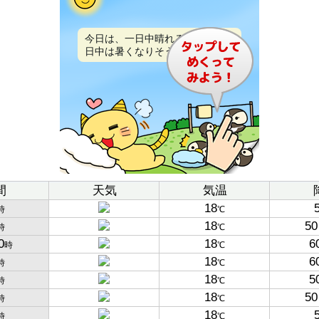
今日は、一日中晴れるでしょう。
日中は暑くなりそうです。
間
天気
気温
18
時
℃
18
50
時
℃
0
18
6
時
℃
18
6
時
℃
18
5
時
℃
18
50
時
℃
18
時
℃