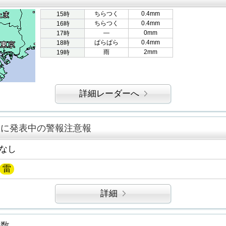
ちらつく
0.4mm
15時
ちらつく
0.4mm
16時
―
0mm
17時
ぱらぱら
0.4mm
18時
雨
2mm
19時
詳細レーダーへ
区に発表中の警報注意報
なし
雷
詳細
指数