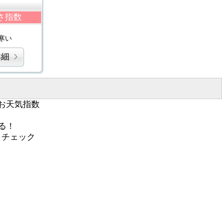
さ指数
寒い
詳細
お天気指数
る！
くチェック