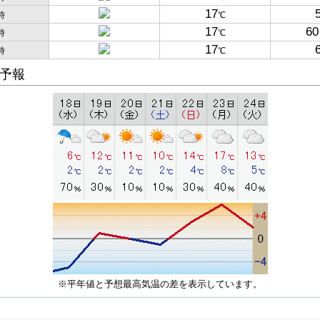
17
時
℃
17
60
時
℃
17
時
℃
予報
※平年値と予想最高気温の差を表示しています。
子