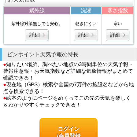
紫外線
洗濯
寒さ指数
紫外線対策無しでも安心。
乾きにくい
寒い
詳細
詳細
詳細
ピンポイント天気予報の特長
●
知りたい場所、調べたい地点の3時間単位の天気予報・
警報注意報・お天気指数など詳細な気象情報がまとめて
確認できる！
●
現在地（GPS）検索や全国の7万件の施設名などから地
点を検索できる！
●
絵本のようにページをめくってこの先の天気を楽しく
＆わかりやすくチェックできる！
ログイン
/会員登録