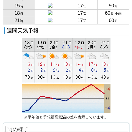
15
17
50
時
℃
％
18
17
60
時
℃
％ 小雨
21
17
60
時
℃
％
週間天気予報
※平年値と予想最高気温の差を表示しています。
雨の様子