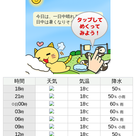
今日は、一日中晴れるでしょう。
日中は暑くなりそうです。
時間
天気
気温
降水
18
18
50
時
℃
％
21
18
50
時
℃
％ 小雨
○
00
18
60
日
時
℃
％ 雨
03
18
60
時
℃
％ 雨
06
18
50
時
℃
％ 雨
09
18
50
時
℃
％ 小雨
12
18
50
時
℃
％