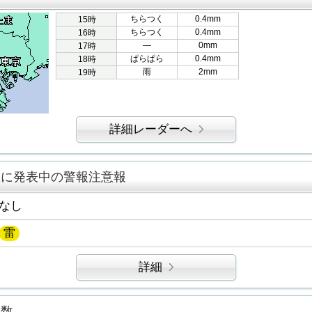
ちらつく
0.4mm
15時
ちらつく
0.4mm
16時
―
0mm
17時
ぱらぱら
0.4mm
18時
雨
2mm
19時
詳細レーダーへ
区に発表中の警報注意報
なし
雷
詳細
指数