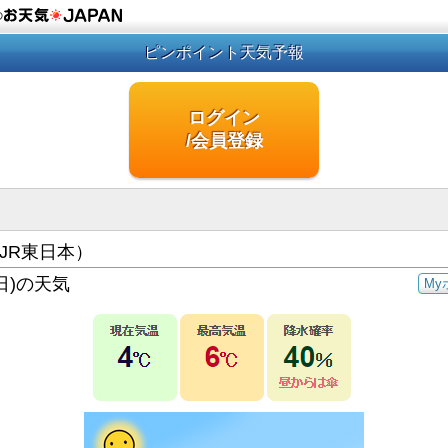
の
ピンポイント天気予報
ログイン
/会員登録
JR東日本）
日)の天気
My