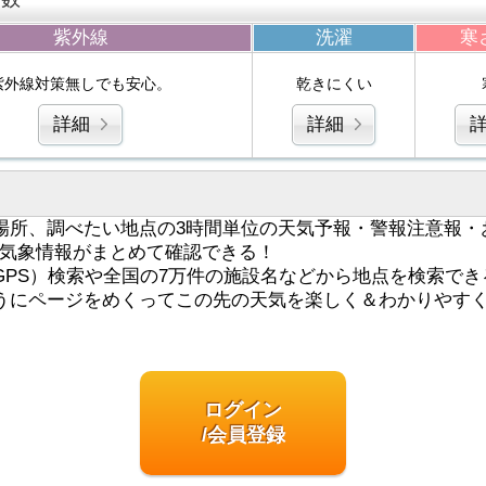
紫外線
洗濯
寒
紫外線対策無しでも安心。
乾きにくい
詳細
詳細
場所、調べたい地点の3時間単位の天気予報・警報注意報・
気象情報がまとめて確認できる！
GPS）検索や全国の7万件の施設名などから地点を検索でき
うにページをめくってこの先の天気を楽しく＆わかりやす
ログイン
/会員登録