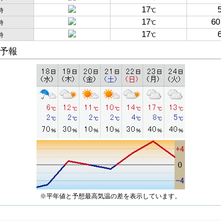
17
時
℃
17
60
時
℃
17
時
℃
予報
※平年値と予想最高気温の差を表示しています。
子