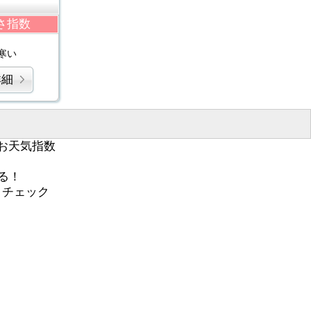
さ指数
寒い
詳細
お天気指数
る！
くチェック