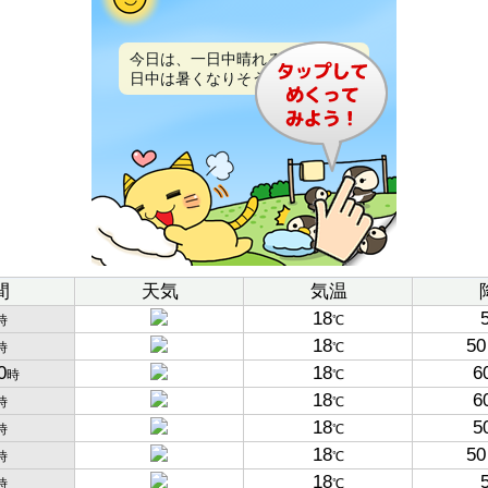
今日は、一日中晴れるでしょう。
日中は暑くなりそうです。
間
天気
気温
18
時
℃
18
50
時
℃
0
18
6
時
℃
18
6
時
℃
18
5
時
℃
18
50
時
℃
18
時
℃