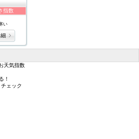
さ指数
寒い
詳細
お天気指数
る！
くチェック