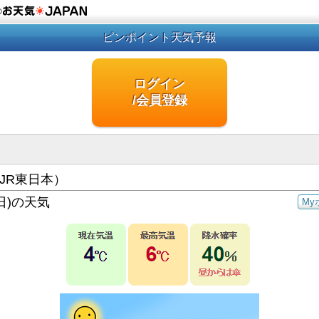
の
ピンポイント天気予報
ログイン
/会員登録
JR東日本）
日)の天気
My