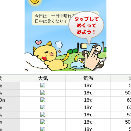
今日は、一日中晴れるでしょう。
日中は暑くなりそうです。
間
天気
気温
18
時
℃
18
50
時
℃
0
18
6
時
℃
18
6
時
℃
18
5
時
℃
18
50
時
℃
18
時
℃