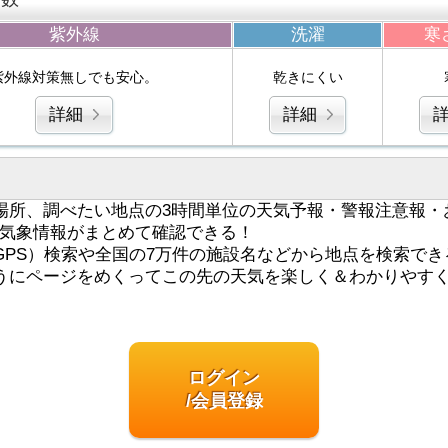
紫外線
洗濯
寒
紫外線対策無しでも安心。
乾きにくい
詳細
詳細
場所、調べたい地点の3時間単位の天気予報・警報注意報・
気象情報がまとめて確認できる！
GPS）検索や全国の7万件の施設名などから地点を検索でき
うにページをめくってこの先の天気を楽しく＆わかりやす
ログイン
/会員登録