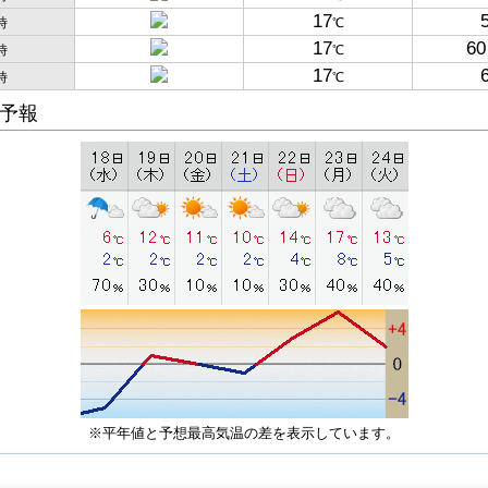
17
時
℃
17
60
時
℃
17
時
℃
予報
※平年値と予想最高気温の差を表示しています。
子