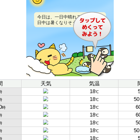
今日は、一日中晴れるでしょう。
日中は暑くなりそうです。
間
天気
気温
18
時
℃
18
50
時
℃
0
18
6
時
℃
18
6
時
℃
18
5
時
℃
18
50
時
℃
18
時
℃