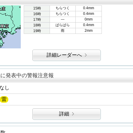
ちらつく
0.4mm
15時
ちらつく
0.4mm
16時
―
0mm
17時
ぱらぱら
0.4mm
18時
雨
2mm
19時
詳細レーダーへ
区に発表中の警報注意報
なし
雷
詳細
指数