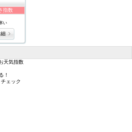
さ指数
寒い
詳細
お天気指数
る！
くチェック