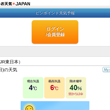
の
ピンポイント天気予報
ログイン
/会員登録
JR東日本）
日)の天気
My