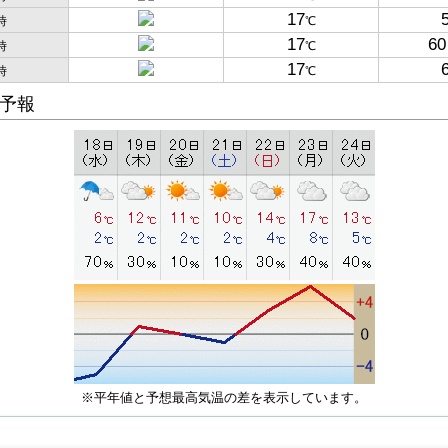
17
時
℃
17
60
時
℃
17
時
℃
予報
※平年値と予想最高気温の差を表示しています。
子