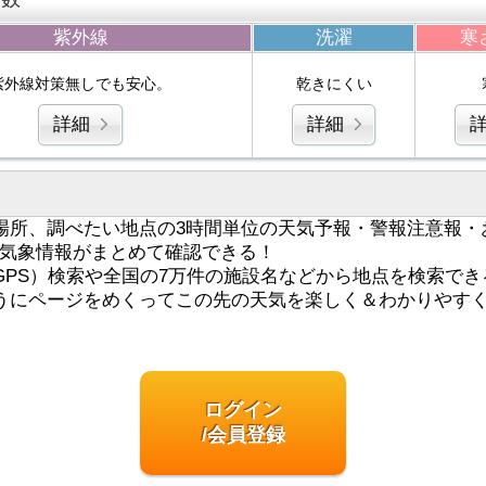
紫外線
洗濯
寒
紫外線対策無しでも安心。
乾きにくい
詳細
詳細
場所、調べたい地点の3時間単位の天気予報・警報注意報・
気象情報がまとめて確認できる！
GPS）検索や全国の7万件の施設名などから地点を検索でき
うにページをめくってこの先の天気を楽しく＆わかりやす
ログイン
/会員登録