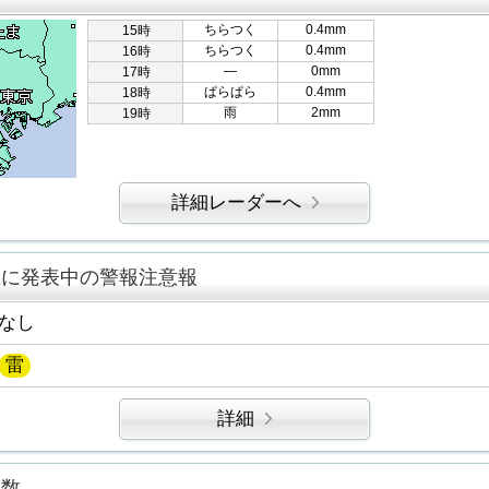
ちらつく
0.4mm
15時
ちらつく
0.4mm
16時
―
0mm
17時
ぱらぱら
0.4mm
18時
雨
2mm
19時
詳細レーダーへ
区に発表中の警報注意報
なし
雷
詳細
指数