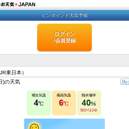
の
ピンポイント天気予報
ログイン
/会員登録
JR東日本）
日)の天気
My