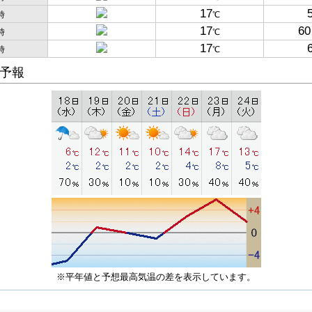
17
時
℃
17
60
時
℃
17
時
℃
予報
※平年値と予想最高気温の差を表示しています。
子