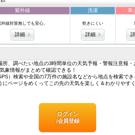
紫外線
洗濯
寒
紫外線対策無しでも安心。
乾きにくい
詳細
詳細
場所、調べたい地点の3時間単位の天気予報・警報注意報・
気象情報がまとめて確認できる！
GPS）検索や全国の7万件の施設名などから地点を検索でき
うにページをめくってこの先の天気を楽しく＆わかりやす
ログイン
/会員登録