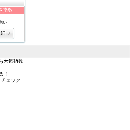
さ指数
寒い
詳細
お天気指数
る！
くチェック