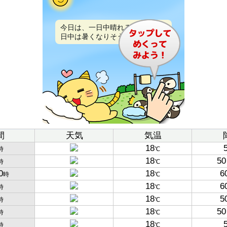
今日は、一日中晴れるでしょう。
日中は暑くなりそうです。
間
天気
気温
18
時
℃
18
50
時
℃
0
18
6
時
℃
18
6
時
℃
18
5
時
℃
18
50
時
℃
18
時
℃