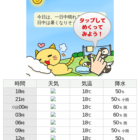
今日は、一日中晴れるでしょう。
日中は暑くなりそうです。
時間
天気
気温
降水
18
18
50
時
℃
％
21
18
50
時
℃
％ 小雨
○
00
18
60
日
時
℃
％ 雨
03
18
60
時
℃
％ 雨
06
18
50
時
℃
％ 雨
09
18
50
時
℃
％ 小雨
12
18
50
時
℃
％