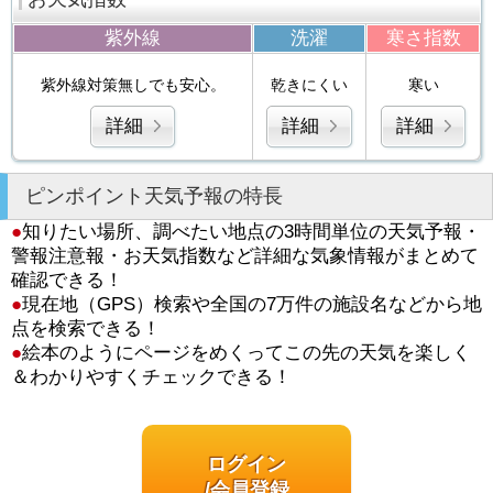
紫外線
洗濯
寒さ指数
紫外線対策無しでも安心。
乾きにくい
寒い
詳細
詳細
詳細
ピンポイント天気予報の特長
●
知りたい場所、調べたい地点の3時間単位の天気予報・
警報注意報・お天気指数など詳細な気象情報がまとめて
確認できる！
●
現在地（GPS）検索や全国の7万件の施設名などから地
点を検索できる！
●
絵本のようにページをめくってこの先の天気を楽しく
＆わかりやすくチェックできる！
ログイン
/会員登録