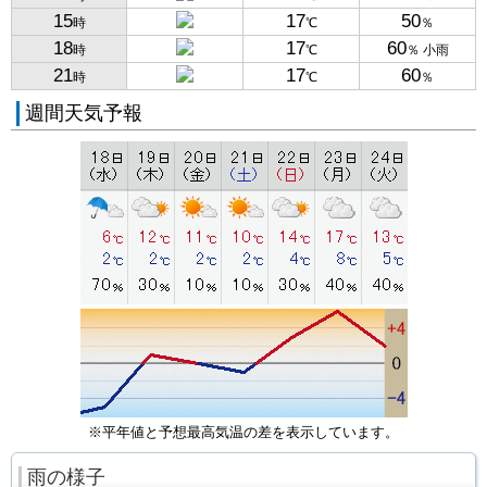
15
17
50
時
℃
％
18
17
60
時
℃
％ 小雨
21
17
60
時
℃
％
週間天気予報
※平年値と予想最高気温の差を表示しています。
雨の様子