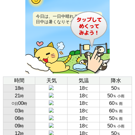
今日は、一日中晴れるでしょう。
日中は暑くなりそうです。
時間
天気
気温
降水
18
18
50
時
℃
％
21
18
50
時
℃
％ 小雨
○
00
18
60
日
時
℃
％ 雨
03
18
60
時
℃
％ 雨
06
18
50
時
℃
％ 雨
09
18
50
時
℃
％ 小雨
12
18
50
時
℃
％