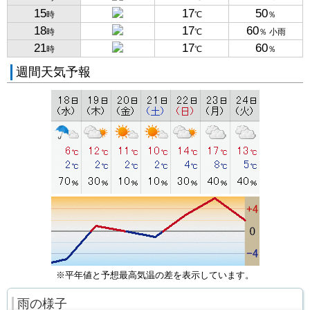
15
17
50
時
℃
％
18
17
60
時
℃
％ 小雨
21
17
60
時
℃
％
週間天気予報
※平年値と予想最高気温の差を表示しています。
雨の様子