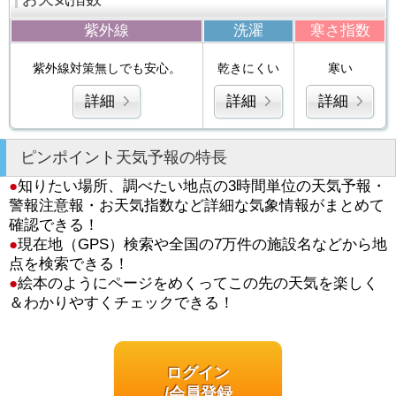
紫外線
洗濯
寒さ指数
紫外線対策無しでも安心。
乾きにくい
寒い
詳細
詳細
詳細
ピンポイント天気予報の特長
●
知りたい場所、調べたい地点の3時間単位の天気予報・
警報注意報・お天気指数など詳細な気象情報がまとめて
確認できる！
●
現在地（GPS）検索や全国の7万件の施設名などから地
点を検索できる！
●
絵本のようにページをめくってこの先の天気を楽しく
＆わかりやすくチェックできる！
ログイン
/会員登録