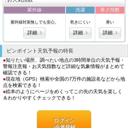
紫外線
洗濯
寒さ指数
紫外線対策無しでも安心。
乾きにくい
寒い
詳細
詳細
詳細
ピンポイント天気予報の特長
●
知りたい場所、調べたい地点の3時間単位の天気予報・
警報注意報・お天気指数など詳細な気象情報がまとめて
確認できる！
●
現在地（GPS）検索や全国の7万件の施設名などから地
点を検索できる！
●
絵本のようにページをめくってこの先の天気を楽しく
＆わかりやすくチェックできる！
ログイン
/会員登録