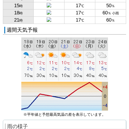
15
17
50
時
℃
％
18
17
60
時
℃
％ 小雨
21
17
60
時
℃
％
週間天気予報
※平年値と予想最高気温の差を表示しています。
雨の様子