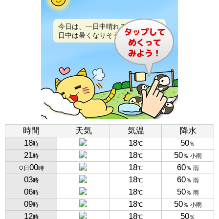
今日は、一日中晴れるでしょう。
日中は暑くなりそうです。
時間
天気
気温
降水
18
18
50
時
℃
％
21
18
50
時
℃
％ 小雨
○
00
18
60
日
時
℃
％ 雨
03
18
60
時
℃
％ 雨
06
18
50
時
℃
％ 雨
09
18
50
時
℃
％ 小雨
12
18
50
時
℃
％