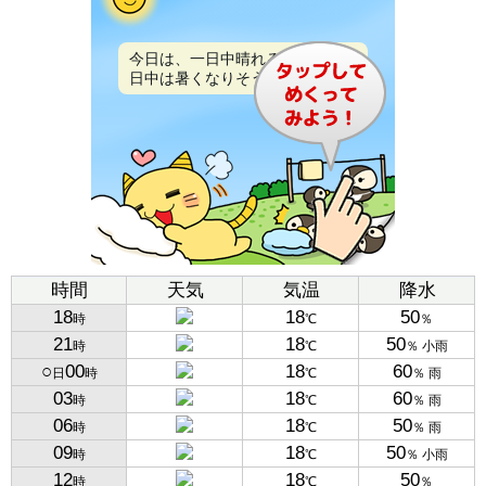
今日は、一日中晴れるでしょう。
日中は暑くなりそうです。
時間
天気
気温
降水
18
18
50
時
℃
％
21
18
50
時
℃
％ 小雨
○
00
18
60
日
時
℃
％ 雨
03
18
60
時
℃
％ 雨
06
18
50
時
℃
％ 雨
09
18
50
時
℃
％ 小雨
12
18
50
時
℃
％