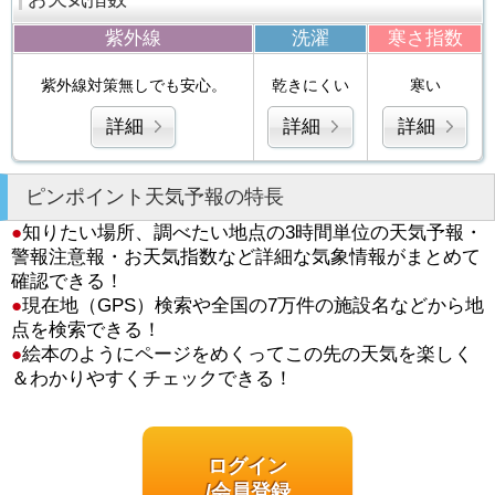
紫外線
洗濯
寒さ指数
紫外線対策無しでも安心。
乾きにくい
寒い
詳細
詳細
詳細
ピンポイント天気予報の特長
●
知りたい場所、調べたい地点の3時間単位の天気予報・
警報注意報・お天気指数など詳細な気象情報がまとめて
確認できる！
●
現在地（GPS）検索や全国の7万件の施設名などから地
点を検索できる！
●
絵本のようにページをめくってこの先の天気を楽しく
＆わかりやすくチェックできる！
ログイン
/会員登録