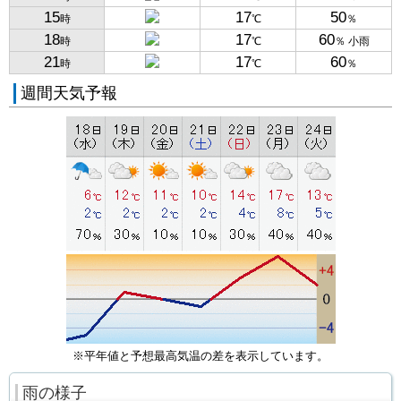
15
17
50
時
℃
％
18
17
60
時
℃
％ 小雨
21
17
60
時
℃
％
週間天気予報
※平年値と予想最高気温の差を表示しています。
雨の様子