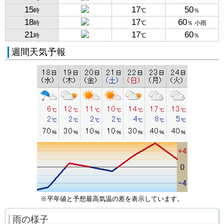
15
17
50
時
℃
％
18
17
60
時
℃
％ 小雨
21
17
60
時
℃
％
週間天気予報
※平年値と予想最高気温の差を表示しています。
雨の様子