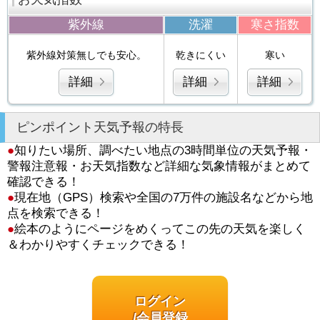
紫外線
洗濯
寒さ指数
紫外線対策無しでも安心。
乾きにくい
寒い
詳細
詳細
詳細
ピンポイント天気予報の特長
●
知りたい場所、調べたい地点の3時間単位の天気予報・
警報注意報・お天気指数など詳細な気象情報がまとめて
確認できる！
●
現在地（GPS）検索や全国の7万件の施設名などから地
点を検索できる！
●
絵本のようにページをめくってこの先の天気を楽しく
＆わかりやすくチェックできる！
ログイン
/会員登録