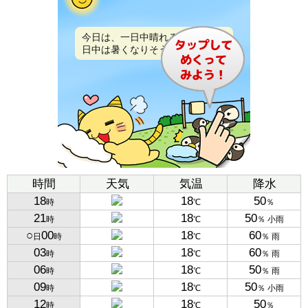
今日は、一日中晴れるでしょう。
日中は暑くなりそうです。
時間
天気
気温
降水
18
18
50
時
℃
％
21
18
50
時
℃
％ 小雨
○
00
18
60
日
時
℃
％ 雨
03
18
60
時
℃
％ 雨
06
18
50
時
℃
％ 雨
09
18
50
時
℃
％ 小雨
12
18
50
時
℃
％