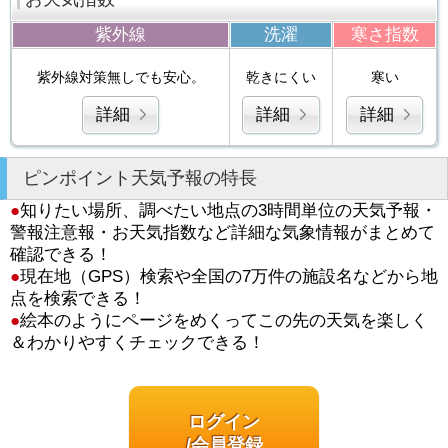
紫外線
洗濯
寒さ指数
紫外線対策無しでも安心。
乾きにくい
寒い
詳細
詳細
詳細
ピンポイント天気予報の特長
●
知りたい場所、調べたい地点の3時間単位の天気予報・
警報注意報・お天気指数など詳細な気象情報がまとめて
確認できる！
●
現在地（GPS）検索や全国の7万件の施設名などから地
点を検索できる！
●
絵本のようにページをめくってこの先の天気を楽しく
＆わかりやすくチェックできる！
ログイン
/会員登録