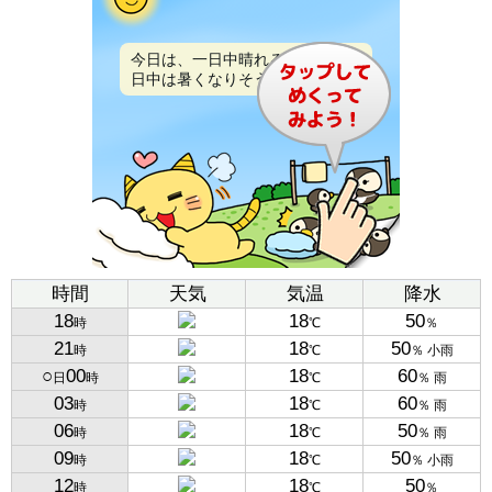
今日は、一日中晴れるでしょう。
日中は暑くなりそうです。
時間
天気
気温
降水
18
18
50
時
℃
％
21
18
50
時
℃
％ 小雨
○
00
18
60
日
時
℃
％ 雨
03
18
60
時
℃
％ 雨
06
18
50
時
℃
％ 雨
09
18
50
時
℃
％ 小雨
12
18
50
時
℃
％