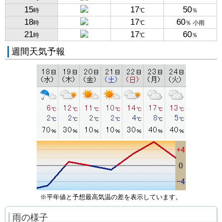
15
17
50
時
℃
％
18
17
60
時
℃
％ 小雨
21
17
60
時
℃
％
週間天気予報
※平年値と予想最高気温の差を表示しています。
雨の様子