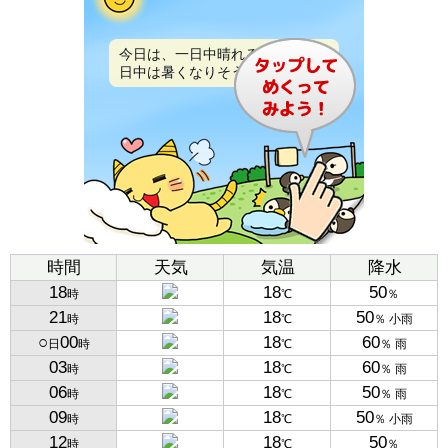
今日は、一日中晴れるでしょう。
日中は暑くなりそうです。
時間
天気
気温
降水
18
18
50
時
℃
％
21
18
50
時
℃
％ 小雨
○
00
18
60
日
時
℃
％ 雨
03
18
60
時
℃
％ 雨
06
18
50
時
℃
％ 雨
09
18
50
時
℃
％ 小雨
12
18
50
時
℃
％