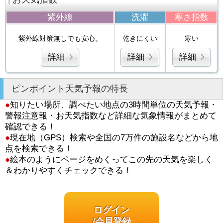
紫外線
洗濯
寒さ指数
紫外線対策無しでも安心。
乾きにくい
寒い
詳細
詳細
詳細
ピンポイント天気予報の特長
●
知りたい場所、調べたい地点の3時間単位の天気予報・
警報注意報・お天気指数など詳細な気象情報がまとめて
確認できる！
●
現在地（GPS）検索や全国の7万件の施設名などから地
点を検索できる！
●
絵本のようにページをめくってこの先の天気を楽しく
＆わかりやすくチェックできる！
ログイン
/会員登録