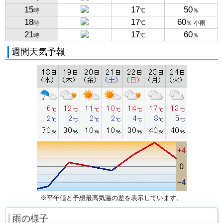
15
17
50
時
℃
％
18
17
60
時
℃
％ 小雨
21
17
60
時
℃
％
週間天気予報
※平年値と予想最高気温の差を表示しています。
雨の様子