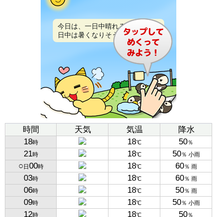
今日は、一日中晴れるでしょう。
日中は暑くなりそうです。
時間
天気
気温
降水
18
18
50
時
℃
％
21
18
50
時
℃
％ 小雨
○
00
18
60
日
時
℃
％ 雨
03
18
60
時
℃
％ 雨
06
18
50
時
℃
％ 雨
09
18
50
時
℃
％ 小雨
12
18
50
時
℃
％