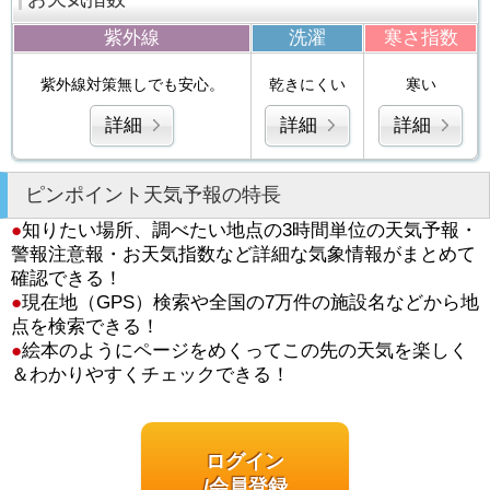
紫外線
洗濯
寒さ指数
紫外線対策無しでも安心。
乾きにくい
寒い
詳細
詳細
詳細
ピンポイント天気予報の特長
●
知りたい場所、調べたい地点の3時間単位の天気予報・
警報注意報・お天気指数など詳細な気象情報がまとめて
確認できる！
●
現在地（GPS）検索や全国の7万件の施設名などから地
点を検索できる！
●
絵本のようにページをめくってこの先の天気を楽しく
＆わかりやすくチェックできる！
ログイン
/会員登録