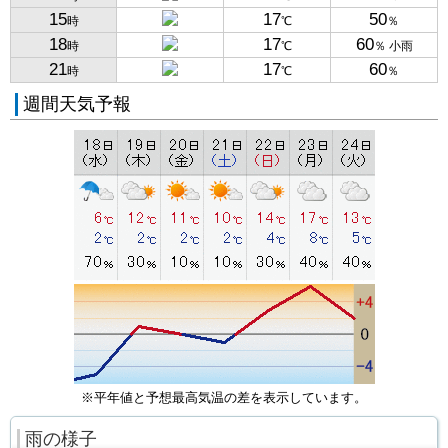
15
17
50
時
℃
％
18
17
60
時
℃
％ 小雨
21
17
60
時
℃
％
週間天気予報
※平年値と予想最高気温の差を表示しています。
雨の様子