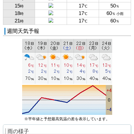
15
17
50
時
℃
％
18
17
60
時
℃
％ 小雨
21
17
60
時
℃
％
週間天気予報
※平年値と予想最高気温の差を表示しています。
雨の様子