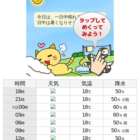
今日は、一日中晴れるでしょう。
日中は暑くなりそうです。
時間
天気
気温
降水
18
18
50
時
℃
％
21
18
50
時
℃
％ 小雨
○
00
18
60
日
時
℃
％ 雨
03
18
60
時
℃
％ 雨
06
18
50
時
℃
％ 雨
09
18
50
時
℃
％ 小雨
12
18
50
時
℃
％