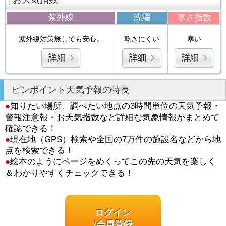
紫外線
洗濯
寒さ指数
紫外線対策無しでも安心。
乾きにくい
寒い
詳細
詳細
詳細
ピンポイント天気予報の特長
●
知りたい場所、調べたい地点の3時間単位の天気予報・
警報注意報・お天気指数など詳細な気象情報がまとめて
確認できる！
●
現在地（GPS）検索や全国の7万件の施設名などから地
点を検索できる！
●
絵本のようにページをめくってこの先の天気を楽しく
＆わかりやすくチェックできる！
ログイン
/会員登録