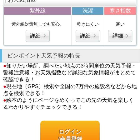
紫外線
洗濯
寒さ指数
紫外線対策無しでも安心。
乾きにくい
寒い
詳細
詳細
詳細
ピンポイント天気予報の特長
●
知りたい場所、調べたい地点の3時間単位の天気予報・
警報注意報・お天気指数など詳細な気象情報がまとめて
確認できる！
●
現在地（GPS）検索や全国の7万件の施設名などから地
点を検索できる！
●
絵本のようにページをめくってこの先の天気を楽しく
＆わかりやすくチェックできる！
ログイン
/会員登録