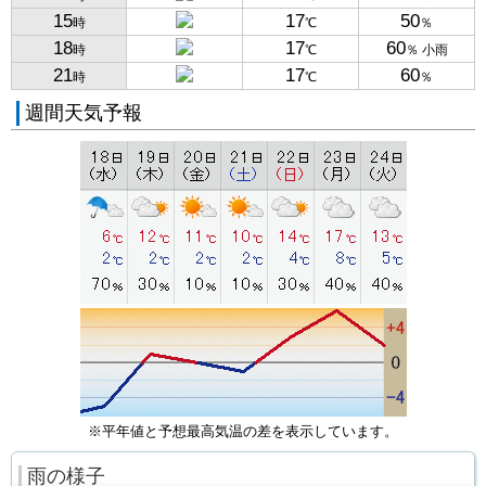
15
17
50
時
℃
％
18
17
60
時
℃
％ 小雨
21
17
60
時
℃
％
週間天気予報
※平年値と予想最高気温の差を表示しています。
雨の様子