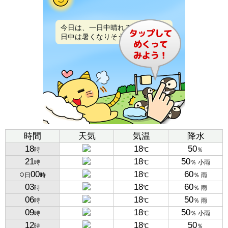
今日は、一日中晴れるでしょう。
日中は暑くなりそうです。
時間
天気
気温
降水
18
18
50
時
℃
％
21
18
50
時
℃
％ 小雨
○
00
18
60
日
時
℃
％ 雨
03
18
60
時
℃
％ 雨
06
18
50
時
℃
％ 雨
09
18
50
時
℃
％ 小雨
12
18
50
時
℃
％