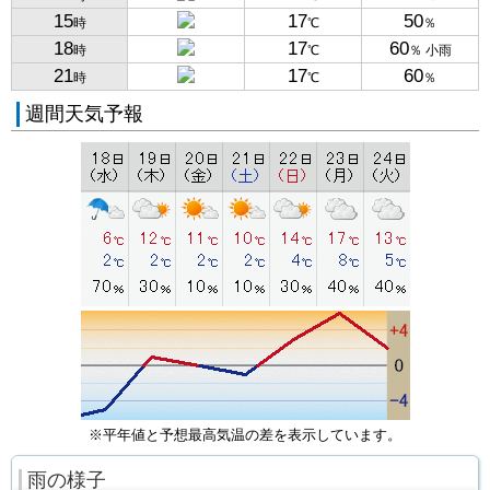
15
17
50
時
℃
％
18
17
60
時
℃
％ 小雨
21
17
60
時
℃
％
週間天気予報
※平年値と予想最高気温の差を表示しています。
雨の様子