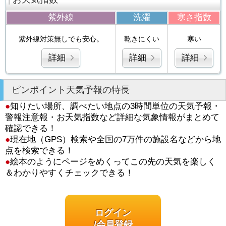
紫外線
洗濯
寒さ指数
紫外線対策無しでも安心。
乾きにくい
寒い
詳細
詳細
詳細
ピンポイント天気予報の特長
●
知りたい場所、調べたい地点の3時間単位の天気予報・
警報注意報・お天気指数など詳細な気象情報がまとめて
確認できる！
●
現在地（GPS）検索や全国の7万件の施設名などから地
点を検索できる！
●
絵本のようにページをめくってこの先の天気を楽しく
＆わかりやすくチェックできる！
ログイン
/会員登録