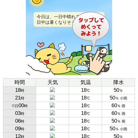
今日は、一日中晴れるでしょう。
日中は暑くなりそうです。
時間
天気
気温
降水
18
18
50
時
℃
％
21
18
50
時
℃
％ 小雨
○
00
18
60
日
時
℃
％ 雨
03
18
60
時
℃
％ 雨
06
18
50
時
℃
％ 雨
09
18
50
時
℃
％ 小雨
12
18
50
時
℃
％