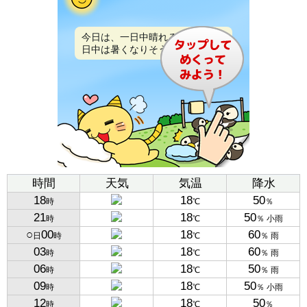
今日は、一日中晴れるでしょう。
日中は暑くなりそうです。
時間
天気
気温
降水
18
18
50
時
℃
％
21
18
50
時
℃
％ 小雨
○
00
18
60
日
時
℃
％ 雨
03
18
60
時
℃
％ 雨
06
18
50
時
℃
％ 雨
09
18
50
時
℃
％ 小雨
12
18
50
時
℃
％