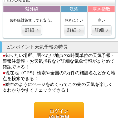
紫外線
洗濯
寒さ指数
紫外線対策無しでも安心。
乾きにくい
寒い
詳細
詳細
詳細
ピンポイント天気予報の特長
●
知りたい場所、調べたい地点の3時間単位の天気予報・
警報注意報・お天気指数など詳細な気象情報がまとめて
確認できる！
●
現在地（GPS）検索や全国の7万件の施設名などから地
点を検索できる！
●
絵本のようにページをめくってこの先の天気を楽しく
＆わかりやすくチェックできる！
ログイン
/会員登録