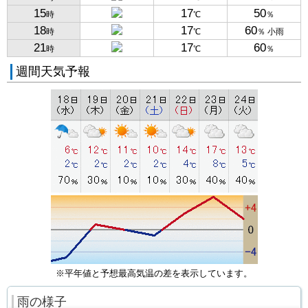
15
17
50
時
℃
％
18
17
60
時
℃
％ 小雨
21
17
60
時
℃
％
週間天気予報
※平年値と予想最高気温の差を表示しています。
雨の様子