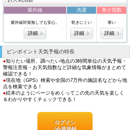
紫外線
洗濯
寒さ指数
紫外線対策無しでも安心。
乾きにくい
寒い
詳細
詳細
詳細
ピンポイント天気予報の特長
●
知りたい場所、調べたい地点の3時間単位の天気予報・
警報注意報・お天気指数など詳細な気象情報がまとめて
確認できる！
●
現在地（GPS）検索や全国の7万件の施設名などから地
点を検索できる！
●
絵本のようにページをめくってこの先の天気を楽しく
＆わかりやすくチェックできる！
ログイン
/会員登録