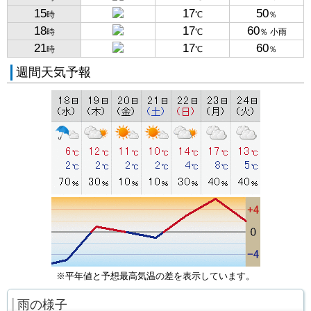
15
17
50
時
℃
％
18
17
60
時
℃
％ 小雨
21
17
60
時
℃
％
週間天気予報
※平年値と予想最高気温の差を表示しています。
雨の様子