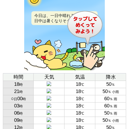
今日は、一日中晴れるでしょう。
日中は暑くなりそうです。
時間
天気
気温
降水
18
18
50
時
℃
％
21
18
50
時
℃
％ 小雨
○
00
18
60
日
時
℃
％ 雨
03
18
60
時
℃
％ 雨
06
18
50
時
℃
％ 雨
09
18
50
時
℃
％ 小雨
12
18
50
時
℃
％