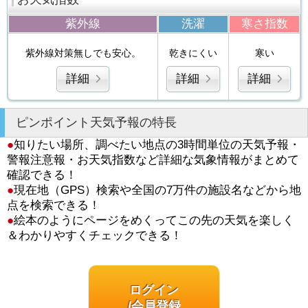
紫外線
洗濯
寒さ指数
紫外線対策無しでも安心。
乾きにくい
寒い
詳細
詳細
詳細
ピンポイント天気予報の特長
●
知りたい場所、調べたい地点の3時間単位の天気予報・
警報注意報・お天気指数など詳細な気象情報がまとめて
確認できる！
●
現在地（GPS）検索や全国の7万件の施設名などから地
点を検索できる！
●
絵本のようにページをめくってこの先の天気を楽しく
＆わかりやすくチェックできる！
ログイン
/会員登録