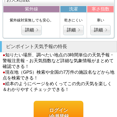
紫外線
洗濯
寒さ指数
紫外線対策無しでも安心。
乾きにくい
寒い
詳細
詳細
詳細
ピンポイント天気予報の特長
●
知りたい場所、調べたい地点の3時間単位の天気予報・
警報注意報・お天気指数など詳細な気象情報がまとめて
確認できる！
●
現在地（GPS）検索や全国の7万件の施設名などから地
点を検索できる！
●
絵本のようにページをめくってこの先の天気を楽しく
＆わかりやすくチェックできる！
ログイン
/会員登録