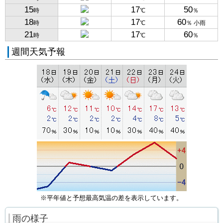
15
17
50
時
℃
％
18
17
60
時
℃
％ 小雨
21
17
60
時
℃
％
週間天気予報
※平年値と予想最高気温の差を表示しています。
雨の様子