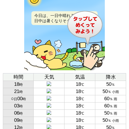
今日は、一日中晴れるでしょう。
日中は暑くなりそうです。
時間
天気
気温
降水
18
18
50
時
℃
％
21
18
50
時
℃
％ 小雨
○
00
18
60
日
時
℃
％ 雨
03
18
60
時
℃
％ 雨
06
18
50
時
℃
％ 雨
09
18
50
時
℃
％ 小雨
12
18
50
時
℃
％