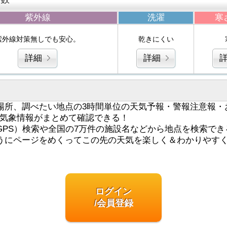
紫外線
洗濯
寒
紫外線対策無しでも安心。
乾きにくい
詳細
詳細
場所、調べたい地点の3時間単位の天気予報・警報注意報・
気象情報がまとめて確認できる！
GPS）検索や全国の7万件の施設名などから地点を検索でき
うにページをめくってこの先の天気を楽しく＆わかりやす
ログイン
/会員登録