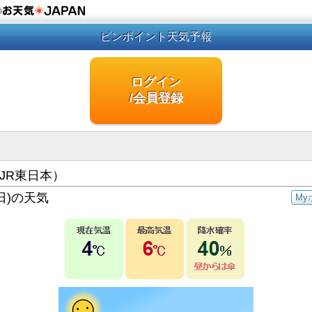
の
ピンポイント天気予報
ログイン
/会員登録
JR東日本）
日)の天気
My