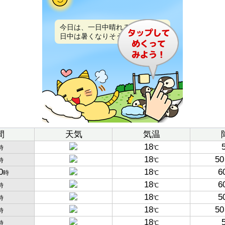
今日は、一日中晴れるでしょう。
日中は暑くなりそうです。
間
天気
気温
18
時
℃
18
50
時
℃
0
18
6
時
℃
18
6
時
℃
18
5
時
℃
18
50
時
℃
18
時
℃