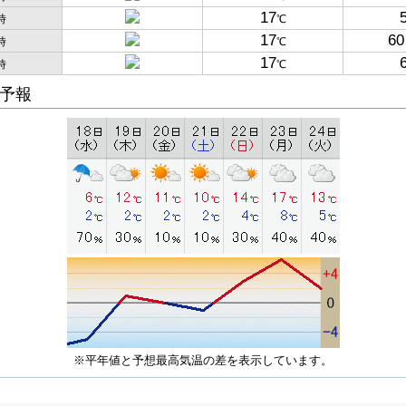
17
時
℃
17
60
時
℃
17
時
℃
予報
※平年値と予想最高気温の差を表示しています。
子