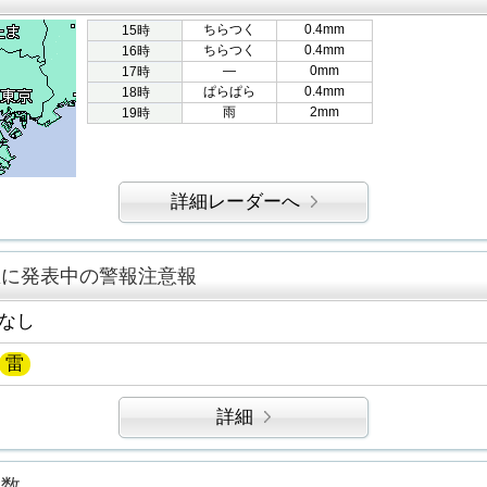
ちらつく
0.4mm
15時
ちらつく
0.4mm
16時
―
0mm
17時
ぱらぱら
0.4mm
18時
雨
2mm
19時
詳細レーダーへ
区に発表中の警報注意報
なし
雷
詳細
指数