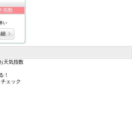
さ指数
寒い
詳細
お天気指数
る！
くチェック