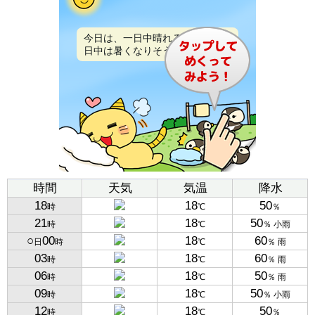
今日は、一日中晴れるでしょう。
日中は暑くなりそうです。
時間
天気
気温
降水
18
18
50
時
℃
％
21
18
50
時
℃
％ 小雨
○
00
18
60
日
時
℃
％ 雨
03
18
60
時
℃
％ 雨
06
18
50
時
℃
％ 雨
09
18
50
時
℃
％ 小雨
12
18
50
時
℃
％