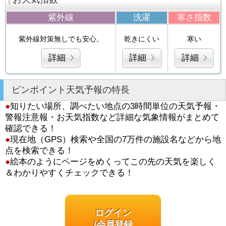
紫外線
洗濯
寒さ指数
紫外線対策無しでも安心。
乾きにくい
寒い
詳細
詳細
詳細
ピンポイント天気予報の特長
●
知りたい場所、調べたい地点の3時間単位の天気予報・
警報注意報・お天気指数など詳細な気象情報がまとめて
確認できる！
●
現在地（GPS）検索や全国の7万件の施設名などから地
点を検索できる！
●
絵本のようにページをめくってこの先の天気を楽しく
＆わかりやすくチェックできる！
ログイン
/会員登録