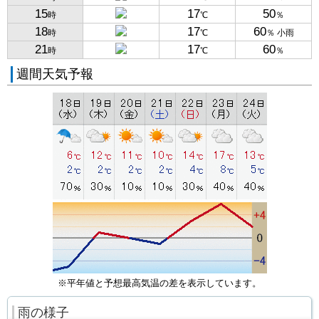
15
17
50
時
℃
％
18
17
60
時
℃
％ 小雨
21
17
60
時
℃
％
週間天気予報
※平年値と予想最高気温の差を表示しています。
雨の様子