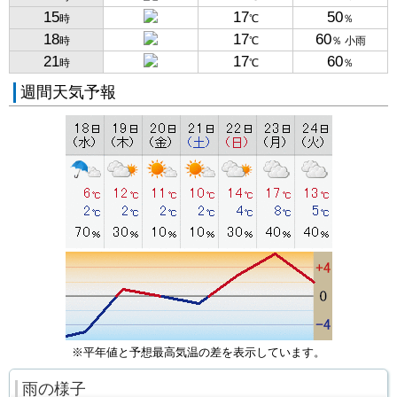
15
17
50
時
℃
％
18
17
60
時
℃
％ 小雨
21
17
60
時
℃
％
週間天気予報
※平年値と予想最高気温の差を表示しています。
雨の様子