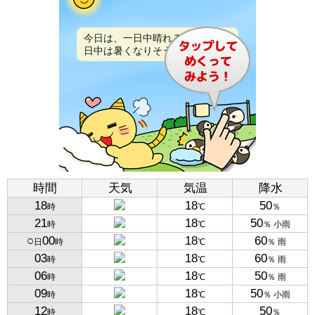
今日は、一日中晴れるでしょう。
日中は暑くなりそうです。
時間
天気
気温
降水
18
18
50
時
℃
％
21
18
50
時
℃
％ 小雨
○
00
18
60
日
時
℃
％ 雨
03
18
60
時
℃
％ 雨
06
18
50
時
℃
％ 雨
09
18
50
時
℃
％ 小雨
12
18
50
時
℃
％