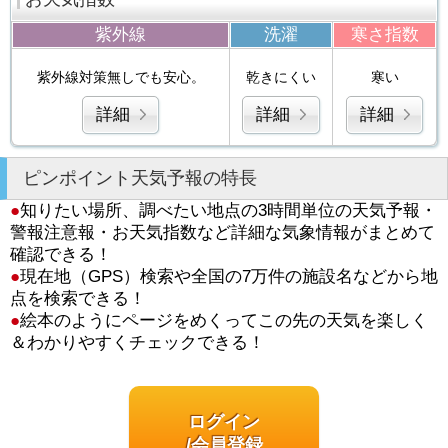
紫外線
洗濯
寒さ指数
紫外線対策無しでも安心。
乾きにくい
寒い
詳細
詳細
詳細
ピンポイント天気予報の特長
●
知りたい場所、調べたい地点の3時間単位の天気予報・
警報注意報・お天気指数など詳細な気象情報がまとめて
確認できる！
●
現在地（GPS）検索や全国の7万件の施設名などから地
点を検索できる！
●
絵本のようにページをめくってこの先の天気を楽しく
＆わかりやすくチェックできる！
ログイン
/会員登録