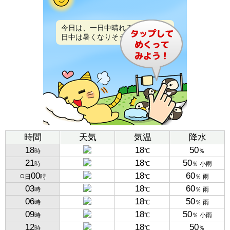
今日は、一日中晴れるでしょう。
日中は暑くなりそうです。
時間
天気
気温
降水
18
18
50
時
℃
％
21
18
50
時
℃
％ 小雨
○
00
18
60
日
時
℃
％ 雨
03
18
60
時
℃
％ 雨
06
18
50
時
℃
％ 雨
09
18
50
時
℃
％ 小雨
12
18
50
時
℃
％