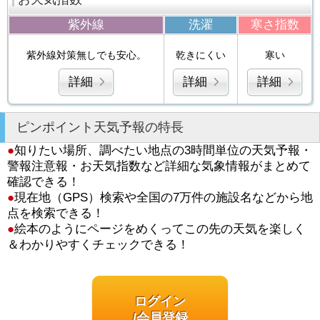
紫外線
洗濯
寒さ指数
紫外線対策無しでも安心。
乾きにくい
寒い
詳細
詳細
詳細
ピンポイント天気予報の特長
●
知りたい場所、調べたい地点の3時間単位の天気予報・
警報注意報・お天気指数など詳細な気象情報がまとめて
確認できる！
●
現在地（GPS）検索や全国の7万件の施設名などから地
点を検索できる！
●
絵本のようにページをめくってこの先の天気を楽しく
＆わかりやすくチェックできる！
ログイン
/会員登録