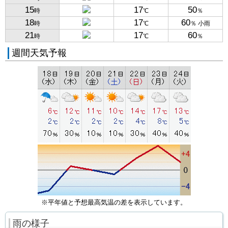
15
17
50
時
℃
％
18
17
60
時
℃
％ 小雨
21
17
60
時
℃
％
週間天気予報
※平年値と予想最高気温の差を表示しています。
雨の様子