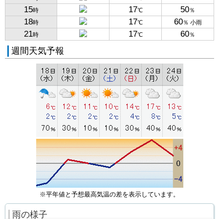
15
17
50
時
℃
％
18
17
60
時
℃
％ 小雨
21
17
60
時
℃
％
週間天気予報
※平年値と予想最高気温の差を表示しています。
雨の様子