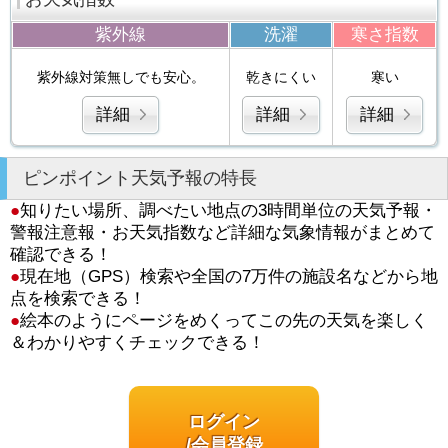
紫外線
洗濯
寒さ指数
紫外線対策無しでも安心。
乾きにくい
寒い
詳細
詳細
詳細
ピンポイント天気予報の特長
●
知りたい場所、調べたい地点の3時間単位の天気予報・
警報注意報・お天気指数など詳細な気象情報がまとめて
確認できる！
●
現在地（GPS）検索や全国の7万件の施設名などから地
点を検索できる！
●
絵本のようにページをめくってこの先の天気を楽しく
＆わかりやすくチェックできる！
ログイン
/会員登録