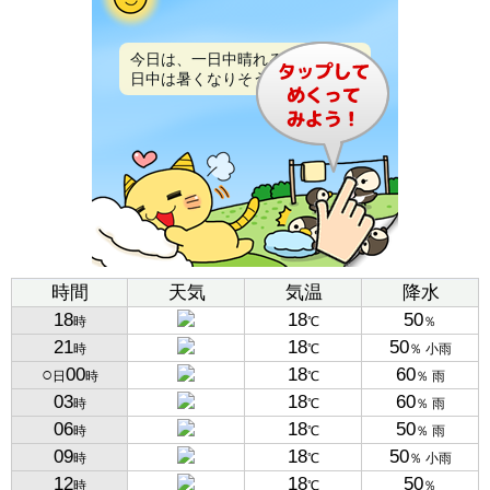
今日は、一日中晴れるでしょう。
日中は暑くなりそうです。
時間
天気
気温
降水
18
18
50
時
℃
％
21
18
50
時
℃
％ 小雨
○
00
18
60
日
時
℃
％ 雨
03
18
60
時
℃
％ 雨
06
18
50
時
℃
％ 雨
09
18
50
時
℃
％ 小雨
12
18
50
時
℃
％