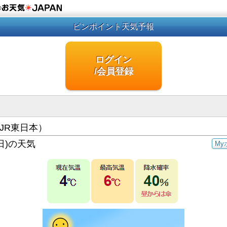
の
ピンポイント天気予報
ログイン
/会員登録
JR東日本）
日)の天気
My