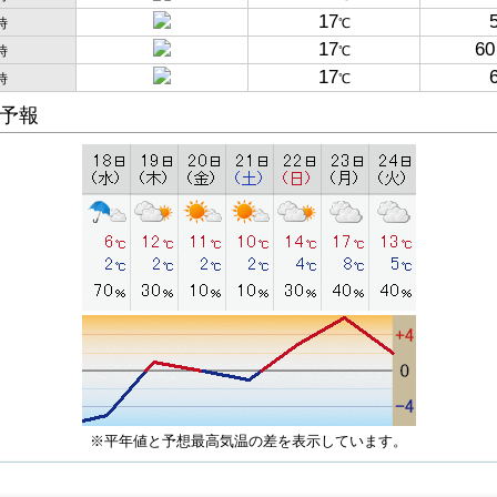
17
時
℃
17
60
時
℃
17
時
℃
予報
※平年値と予想最高気温の差を表示しています。
子