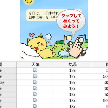
今日は、一日中晴れるでしょう。
日中は暑くなりそうです。
間
天気
気温
18
時
℃
18
50
時
℃
0
18
6
時
℃
18
6
時
℃
18
5
時
℃
18
50
時
℃
18
時
℃