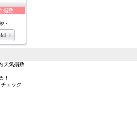
さ指数
寒い
詳細
お天気指数
る！
くチェック