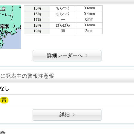
ちらつく
0.4mm
15時
ちらつく
0.4mm
16時
―
0mm
17時
ぱらぱら
0.4mm
18時
雨
2mm
19時
詳細レーダーへ
区に発表中の警報注意報
なし
雷
詳細
指数