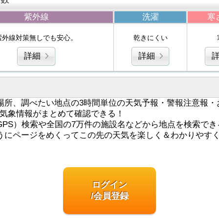
紫外線
洗濯
寒
紫外線対策無しでも安心。
乾きにくい
詳細
詳細
場所、調べたい地点の3時間単位の天気予報・警報注意報・
気象情報がまとめて確認できる！
GPS）検索や全国の7万件の施設名などから地点を検索でき
うにページをめくってこの先の天気を楽しく＆わかりやす
ログイン
/会員登録