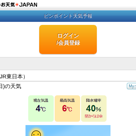
の
ピンポイント天気予報
ログイン
/会員登録
JR東日本）
日)の天気
My