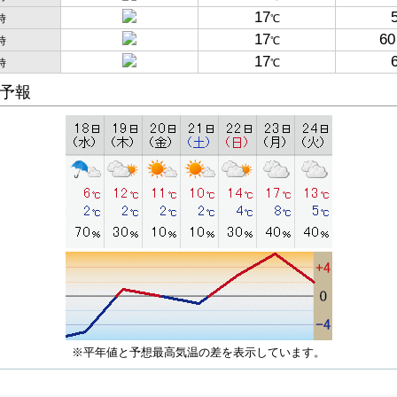
17
時
℃
17
60
時
℃
17
時
℃
予報
※平年値と予想最高気温の差を表示しています。
子