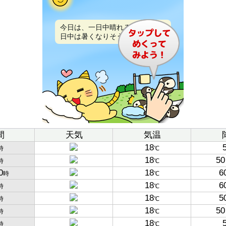
今日は、一日中晴れるでしょう。
日中は暑くなりそうです。
間
天気
気温
18
時
℃
18
50
時
℃
0
18
6
時
℃
18
6
時
℃
18
5
時
℃
18
50
時
℃
18
時
℃