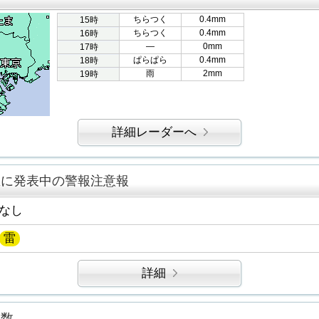
ちらつく
0.4mm
15時
ちらつく
0.4mm
16時
―
0mm
17時
ぱらぱら
0.4mm
18時
雨
2mm
19時
詳細レーダーへ
区に発表中の警報注意報
なし
雷
詳細
指数