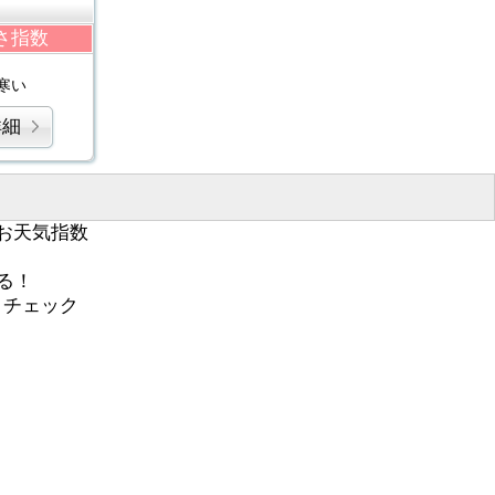
さ指数
寒い
詳細
お天気指数
る！
くチェック