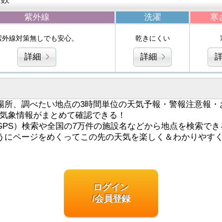
紫外線
洗濯
寒
紫外線対策無しでも安心。
乾きにくい
詳細
詳細
場所、調べたい地点の3時間単位の天気予報・警報注意報・
気象情報がまとめて確認できる！
GPS）検索や全国の7万件の施設名などから地点を検索でき
うにページをめくってこの先の天気を楽しく＆わかりやす
ログイン
/会員登録