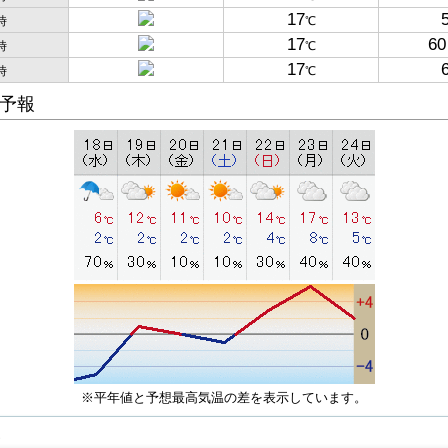
17
時
℃
17
60
時
℃
17
時
℃
予報
※平年値と予想最高気温の差を表示しています。
子