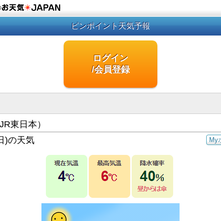
の
ピンポイント天気予報
ログイン
/会員登録
JR東日本）
日)の天気
My