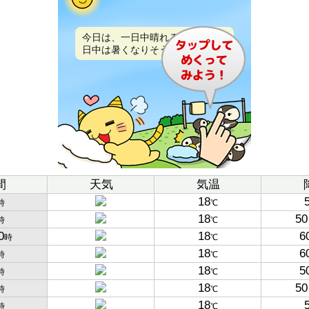
今日は、一日中晴れるでしょう。
日中は暑くなりそうです。
間
天気
気温
18
時
℃
18
50
時
℃
0
18
6
時
℃
18
6
時
℃
18
5
時
℃
18
50
時
℃
18
時
℃