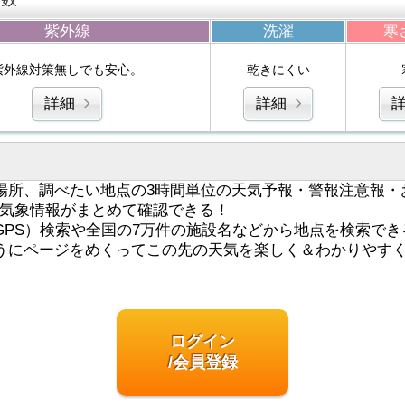
紫外線
洗濯
寒
紫外線対策無しでも安心。
乾きにくい
詳細
詳細
場所、調べたい地点の3時間単位の天気予報・警報注意報・
気象情報がまとめて確認できる！
GPS）検索や全国の7万件の施設名などから地点を検索でき
うにページをめくってこの先の天気を楽しく＆わかりやす
ログイン
/会員登録