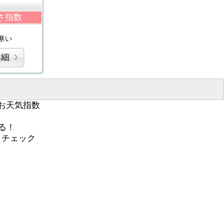
さ指数
寒い
詳細
お天気指数
る！
くチェック