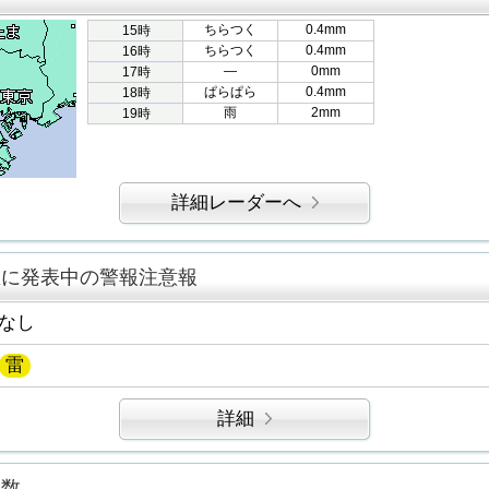
ちらつく
0.4mm
15時
ちらつく
0.4mm
16時
―
0mm
17時
ぱらぱら
0.4mm
18時
雨
2mm
19時
詳細レーダーへ
区に発表中の警報注意報
なし
雷
詳細
指数