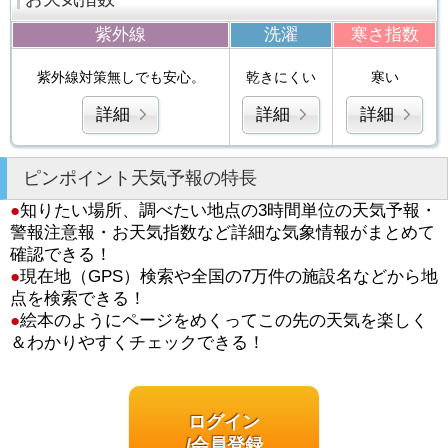
紫外線
洗濯
寒さ指数
紫外線対策無しでも安心。
乾きにくい
寒い
詳細
詳細
詳細
ピンポイント天気予報の特長
●
知りたい場所、調べたい地点の3時間単位の天気予報・
警報注意報・お天気指数など詳細な気象情報がまとめて
確認できる！
●
現在地（GPS）検索や全国の7万件の施設名などから地
点を検索できる！
●
絵本のようにページをめくってこの先の天気を楽しく
＆わかりやすくチェックできる！
ログイン
/会員登録