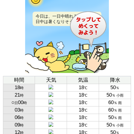
今日は、一日中晴れるでしょう。
日中は暑くなりそうです。
時間
天気
気温
降水
18
18
50
時
℃
％
21
18
50
時
℃
％ 小雨
○
00
18
60
日
時
℃
％ 雨
03
18
60
時
℃
％ 雨
06
18
50
時
℃
％ 雨
09
18
50
時
℃
％ 小雨
12
18
50
時
℃
％