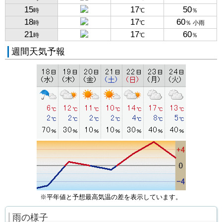
15
17
50
時
℃
％
18
17
60
時
℃
％ 小雨
21
17
60
時
℃
％
週間天気予報
※平年値と予想最高気温の差を表示しています。
雨の様子