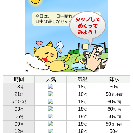
今日は、一日中晴れるでしょう。
日中は暑くなりそうです。
時間
天気
気温
降水
18
18
50
時
℃
％
21
18
50
時
℃
％ 小雨
○
00
18
60
日
時
℃
％ 雨
03
18
60
時
℃
％ 雨
06
18
50
時
℃
％ 雨
09
18
50
時
℃
％ 小雨
12
18
50
時
℃
％