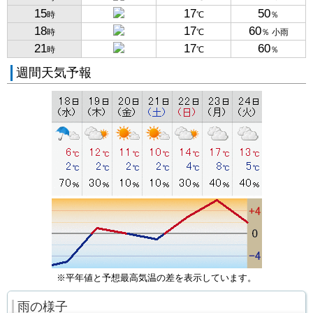
15
17
50
時
℃
％
18
17
60
時
℃
％ 小雨
21
17
60
時
℃
％
週間天気予報
※平年値と予想最高気温の差を表示しています。
雨の様子