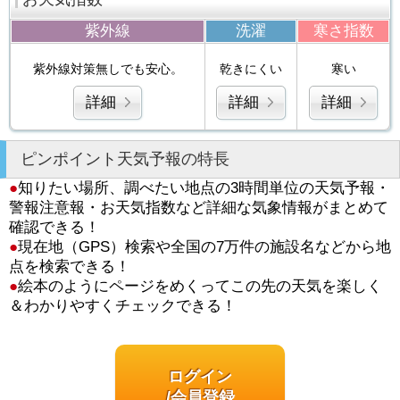
紫外線
洗濯
寒さ指数
紫外線対策無しでも安心。
乾きにくい
寒い
詳細
詳細
詳細
ピンポイント天気予報の特長
●
知りたい場所、調べたい地点の3時間単位の天気予報・
警報注意報・お天気指数など詳細な気象情報がまとめて
確認できる！
●
現在地（GPS）検索や全国の7万件の施設名などから地
点を検索できる！
●
絵本のようにページをめくってこの先の天気を楽しく
＆わかりやすくチェックできる！
ログイン
/会員登録