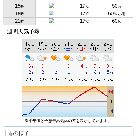
15
17
50
時
℃
％
18
17
60
時
℃
％ 小雨
21
17
60
時
℃
％
週間天気予報
※平年値と予想最高気温の差を表示しています。
雨の様子