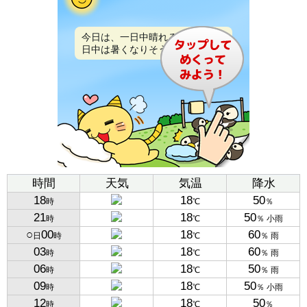
今日は、一日中晴れるでしょう。
日中は暑くなりそうです。
時間
天気
気温
降水
18
18
50
時
℃
％
21
18
50
時
℃
％ 小雨
○
00
18
60
日
時
℃
％ 雨
03
18
60
時
℃
％ 雨
06
18
50
時
℃
％ 雨
09
18
50
時
℃
％ 小雨
12
18
50
時
℃
％