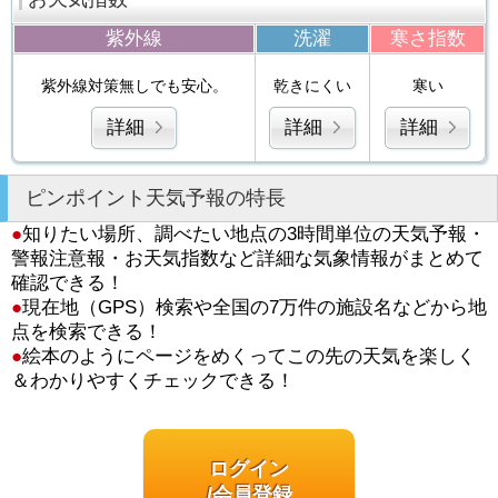
紫外線
洗濯
寒さ指数
紫外線対策無しでも安心。
乾きにくい
寒い
詳細
詳細
詳細
ピンポイント天気予報の特長
●
知りたい場所、調べたい地点の3時間単位の天気予報・
警報注意報・お天気指数など詳細な気象情報がまとめて
確認できる！
●
現在地（GPS）検索や全国の7万件の施設名などから地
点を検索できる！
●
絵本のようにページをめくってこの先の天気を楽しく
＆わかりやすくチェックできる！
ログイン
/会員登録