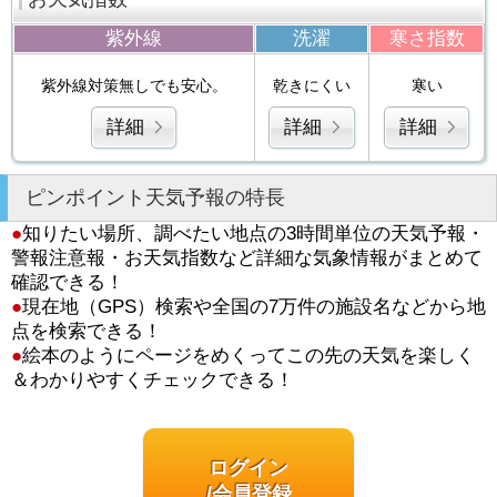
紫外線
洗濯
寒さ指数
紫外線対策無しでも安心。
乾きにくい
寒い
詳細
詳細
詳細
ピンポイント天気予報の特長
●
知りたい場所、調べたい地点の3時間単位の天気予報・
警報注意報・お天気指数など詳細な気象情報がまとめて
確認できる！
●
現在地（GPS）検索や全国の7万件の施設名などから地
点を検索できる！
●
絵本のようにページをめくってこの先の天気を楽しく
＆わかりやすくチェックできる！
ログイン
/会員登録