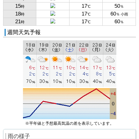
15
17
50
時
℃
％
18
17
60
時
℃
％ 小雨
21
17
60
時
℃
％
週間天気予報
※平年値と予想最高気温の差を表示しています。
雨の様子