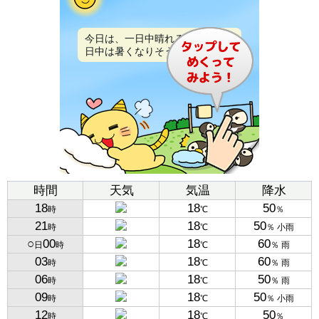
今日は、一日中晴れるでしょう。
日中は暑くなりそうです。
時間
天気
気温
降水
18
18
50
時
℃
％
21
18
50
時
℃
％ 小雨
○
00
18
60
日
時
℃
％ 雨
03
18
60
時
℃
％ 雨
06
18
50
時
℃
％ 雨
09
18
50
時
℃
％ 小雨
12
18
50
時
℃
％