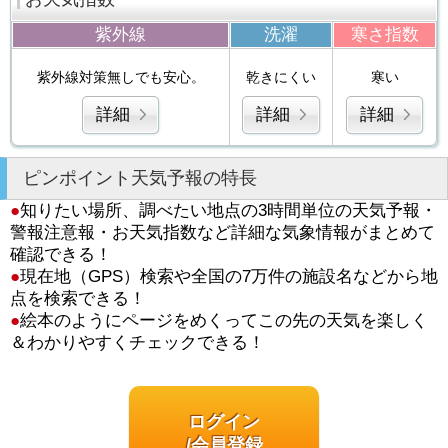
紫外線
洗濯
寒さ指数
紫外線対策無しでも安心。
乾きにくい
寒い
詳細
詳細
詳細
ピンポイント天気予報の特長
●
知りたい場所、調べたい地点の3時間単位の天気予報・
警報注意報・お天気指数など詳細な気象情報がまとめて
確認できる！
●
現在地（GPS）検索や全国の7万件の施設名などから地
点を検索できる！
●
絵本のようにページをめくってこの先の天気を楽しく
＆わかりやすくチェックできる！
ログイン
/会員登録