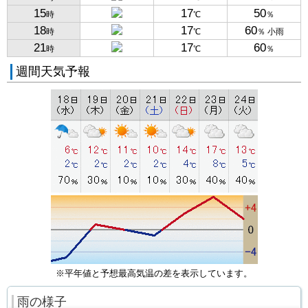
15
17
50
時
℃
％
18
17
60
時
℃
％ 小雨
21
17
60
時
℃
％
週間天気予報
※平年値と予想最高気温の差を表示しています。
雨の様子