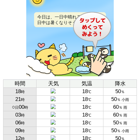
今日は、一日中晴れるでしょう。
日中は暑くなりそうです。
時間
天気
気温
降水
18
18
50
時
℃
％
21
18
50
時
℃
％ 小雨
○
00
18
60
日
時
℃
％ 雨
03
18
60
時
℃
％ 雨
06
18
50
時
℃
％ 雨
09
18
50
時
℃
％ 小雨
12
18
50
時
℃
％