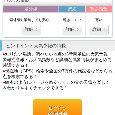
紫外線
洗濯
寒さ指数
紫外線対策無しでも安心。
乾きにくい
寒い
詳細
詳細
詳細
ピンポイント天気予報の特長
●
知りたい場所、調べたい地点の3時間単位の天気予報・
警報注意報・お天気指数など詳細な気象情報がまとめて
確認できる！
●
現在地（GPS）検索や全国の7万件の施設名などから地
点を検索できる！
●
絵本のようにページをめくってこの先の天気を楽しく
＆わかりやすくチェックできる！
ログイン
/会員登録