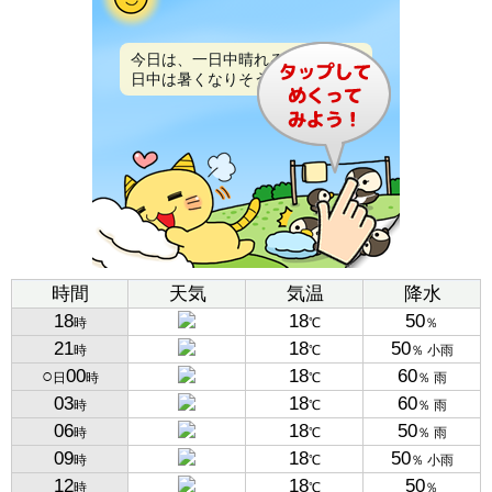
今日は、一日中晴れるでしょう。
日中は暑くなりそうです。
時間
天気
気温
降水
18
18
50
時
℃
％
21
18
50
時
℃
％ 小雨
○
00
18
60
日
時
℃
％ 雨
03
18
60
時
℃
％ 雨
06
18
50
時
℃
％ 雨
09
18
50
時
℃
％ 小雨
12
18
50
時
℃
％