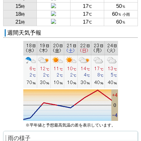
15
17
50
時
℃
％
18
17
60
時
℃
％ 小雨
21
17
60
時
℃
％
週間天気予報
※平年値と予想最高気温の差を表示しています。
雨の様子