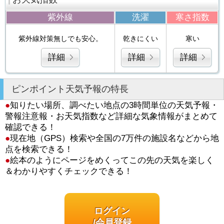
紫外線
洗濯
寒さ指数
紫外線対策無しでも安心。
乾きにくい
寒い
詳細
詳細
詳細
ピンポイント天気予報の特長
●
知りたい場所、調べたい地点の3時間単位の天気予報・
警報注意報・お天気指数など詳細な気象情報がまとめて
確認できる！
●
現在地（GPS）検索や全国の7万件の施設名などから地
点を検索できる！
●
絵本のようにページをめくってこの先の天気を楽しく
＆わかりやすくチェックできる！
ログイン
/会員登録