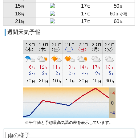
15
17
50
時
℃
％
18
17
60
時
℃
％ 小雨
21
17
60
時
℃
％
週間天気予報
※平年値と予想最高気温の差を表示しています。
雨の様子