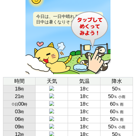
今日は、一日中晴れるでしょう。
日中は暑くなりそうです。
時間
天気
気温
降水
18
18
50
時
℃
％
21
18
50
時
℃
％ 小雨
○
00
18
60
日
時
℃
％ 雨
03
18
60
時
℃
％ 雨
06
18
50
時
℃
％ 雨
09
18
50
時
℃
％ 小雨
12
18
50
時
℃
％